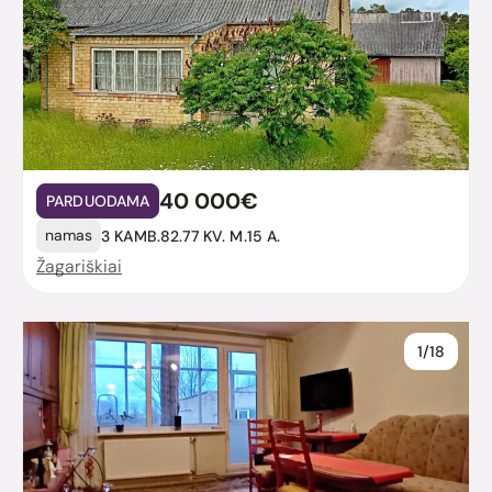
40 000€
PARDUODAMA
namas
3 KAMB.
82.77 KV. M.
15 A.
Žagariškiai
1/18