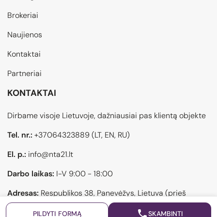
Brokeriai
Naujienos
Kontaktai
Partneriai
KONTAKTAI
Dirbame visoje Lietuvoje, dažniausiai pas klientą objekte
Tel. nr.:
+37064323889
(LT, EN, RU)
El. p.:
info@nta21.lt
Darbo laikas:
I-V 9:00 - 18:00
Adresas:
Respublikos 38, Panevėžys, Lietuva (prieš
atvykstant pasiskambinti)
PILDYTI FORMĄ
SKAMBINTI