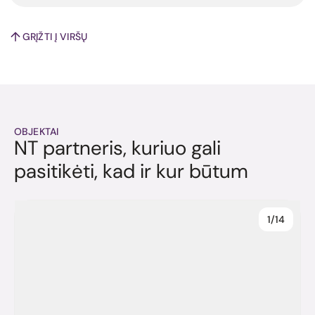
GRĮŽTI Į VIRŠŲ
OBJEKTAI
NT partneris, kuriuo gali
pasitikėti, kad ir kur būtum
1/14