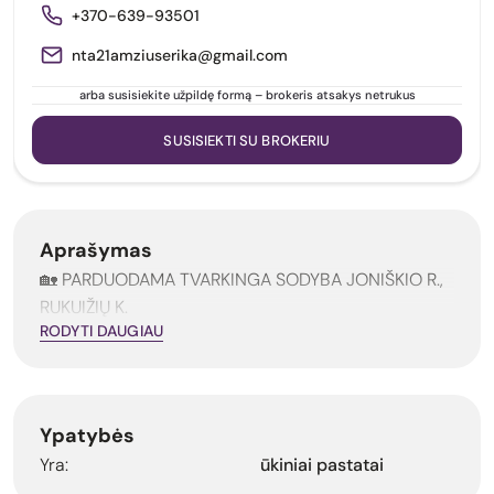
+370-639-93501
nta21amziuserika@gmail.com
arba susisiekite užpildę formą – brokeris atsakys netrukus
SUSISIEKTI SU BROKERIU
Aprašymas
🏡 PARDUODAMA TVARKINGA SODYBA JONIŠKIO R.,
RUKUIŽIŲ K.
RODYTI DAUGIAU
Ypatybės
ūkiniai pastatai
Yra: