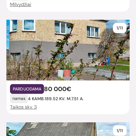
Milvydžiai
1/11
80 000€
PARDUODAMA
namas
4 KAMB.
189.52 KV. M.
7.51 A.
Taikos skv. 3
1/11