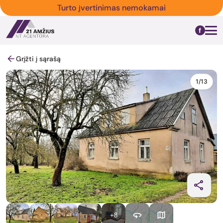
Turto įvertinimas nemokamai
Grįžti į sąrašą
1/13
+8