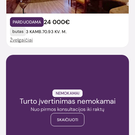
24 000€
PARDUODAMA
butas
3 KAMB.
70.93 KV. M.
Žvelgaičiai
NEMOKAMAI
Turto įvertinimas nemokamai
Nuo pirmos konsultacijos iki raktų
SKAIČIUOTI