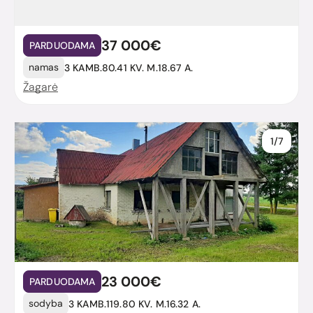
37 000€
PARDUODAMA
namas
3 KAMB.
80.41 KV. M.
18.67 A.
Žagarė
1/7
23 000€
PARDUODAMA
sodyba
3 KAMB.
119.80 KV. M.
16.32 A.