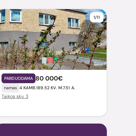
1/11
80 000€
PARDUODAMA
namas
4 KAMB.
189.52 KV. M.
7.51 A.
Taikos skv. 3