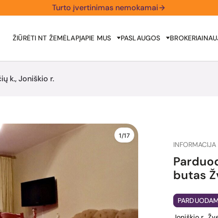
Turto įvertinimas nemokamai
ŽIŪRĖTI NT ŽEMĖLAPĮ
APIE MUS
PASLAUGOS
BROKERIAI
NAU
k., Joniškio r.
1/17
INFORMACIJA 
Parduod
butas Žv
PARDUODA
Joniškio r., Žv