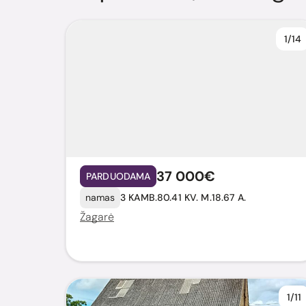
1/14
37 000€
PARDUODAMA
namas
3 KAMB.
80.41 KV. M.
18.67 A.
Žagarė
1/11