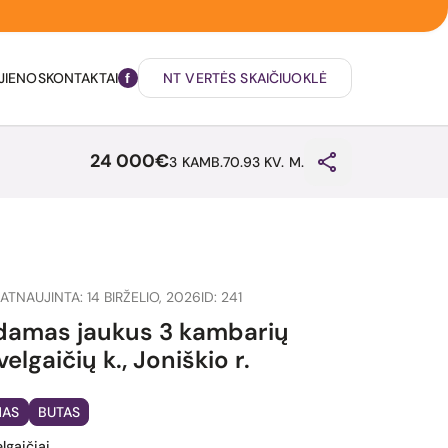
JIENOS
KONTAKTAI
NT VERTĖS SKAIČIUOKLĖ
24 000€
3 KAMB.
70.93 KV. M.
ATNAUJINTA: 14 BIRŽELIO, 2026
ID: 241
amas jaukus 3 kambarių
elgaičių k., Joniškio r.
MAS
BUTAS
elgaičiai