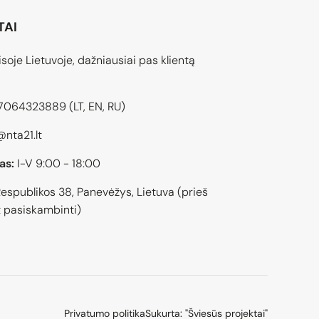
TAI
soje Lietuvoje, dažniausiai pas klientą
7064323889
(LT, EN, RU)
@nta21.lt
as:
I-V 9:00 - 18:00
espublikos 38, Panevėžys, Lietuva (prieš
 pasiskambinti)
Privatumo politika
Sukurta: "Šviesūs projektai"