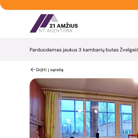
Parduodamas jaukus 3 kambarių butas Žvelgaičių 
Grįžti į sąrašą