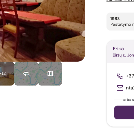
1983
Pastatymo 
Erika
Biržų r., Jon
+12
+3
nta
arba s