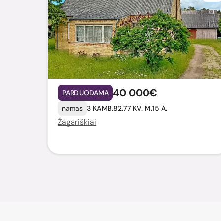
40 000€
PARDUODAMA
namas
3 KAMB.
82.77 KV. M.
15 A.
Žagariškiai