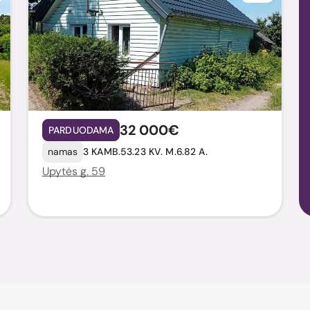
32 000€
PARDUODAMA
namas
3 KAMB.
53.23 KV. M.
6.82 A.
Upytės g. 59