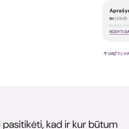
Aprašy
🏡 Įsikel
butas Joni
RODYTI D
GRĮŽTI Į V
i pasitikėti, kad ir kur būtum