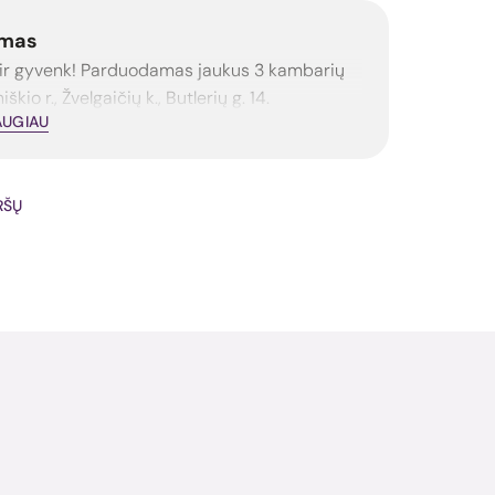
mas
k ir gyvenk! Parduodamas jaukus 3 kambarių
škio r., Žvelgaičių k., Butlerių g. 14.
AUGIAU
IRŠŲ