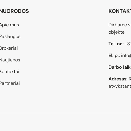
NUORODOS
KONTAK
Apie mus
Dirbame vi
objekte
Paslaugos
Tel. nr.:
+3
Brokeriai
El. p.:
info
Naujienos
Darbo laik
Kontaktai
Adresas:
R
Partneriai
atvykstant