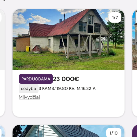
1/7
23 000€
PARDUODAMA
sodyba
3 KAMB.
119.80 KV. M.
16.32 A.
Milvydžiai
1/10