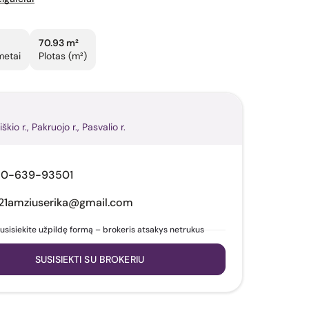
70.93 m²
metai
Plotas (m²)
iškio r., Pakruojo r., Pasvalio r.
70-639-93501
21amziuserika@gmail.com
usisiekite užpildę formą – brokeris atsakys netrukus
SUSISIEKTI SU BROKERIU