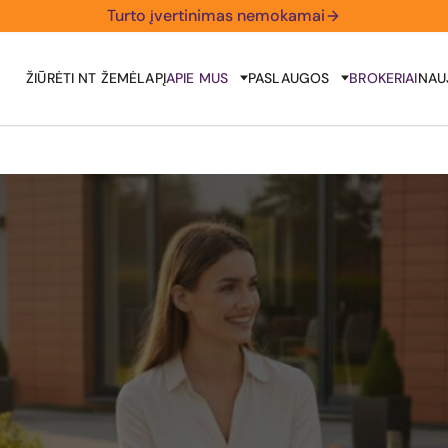
Turto įvertinimas nemokamai
ŽIŪRĖTI NT ŽEMĖLAPĮ
APIE MUS
PASLAUGOS
BROKERIAI
NAU