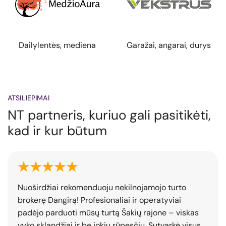
a
Garažai, angarai, durys
SIP namų gamyba
ATSILIEPIMAI
NT partneris, kuriuo gali pasitikėti,
kad ir kur būtum
Nuoširdžiai rekomenduoju nekilnojamojo turto
brokerę Dangirą! Profesionaliai ir operatyviai
padėjo parduoti mūsų turtą Šakių rajone – viskas
vyko sklandžiai ir be jokių rūpesčių. Sutvarkė visus