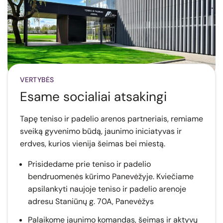
VERTYBĖS
Esame socialiai atsakingi
Tapę teniso ir padelio arenos partneriais, remiame
sveiką gyvenimo būdą, jaunimo iniciatyvas ir
erdves, kurios vienija šeimas bei miestą.
Prisidedame prie teniso ir padelio
bendruomenės kūrimo Panevėžyje. Kviečiame
apsilankyti naujoje teniso ir padelio arenoje
adresu Staniūnų g. 70A, Panevėžys
Palaikome jaunimo komandas, šeimas ir aktyvų