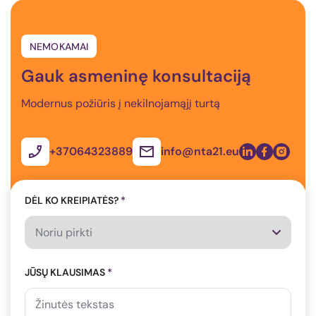
NEMOKAMAI
Gauk asmeninę konsultaciją
Modernus požiūris į nekilnojamąjį turtą
+37064323889
info@nta21.eu
DĖL KO KREIPIATĖS?
*
JŪSŲ KLAUSIMAS
*