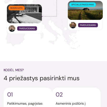
KODĖL MES?
4 priežastys pasirinkti mus
01
02
Patikimumas, pagrįstas
Asmeninis požiūris į