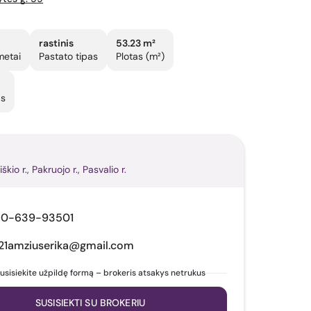
rastinis
53.23 m²
metai
Pastato tipas
Plotas (m²)
as
iškio r., Pakruojo r., Pasvalio r.
70-639-93501
21amziuserika@gmail.com
usisiekite užpildę formą – brokeris atsakys netrukus
SUSISIEKTI SU BROKERIU