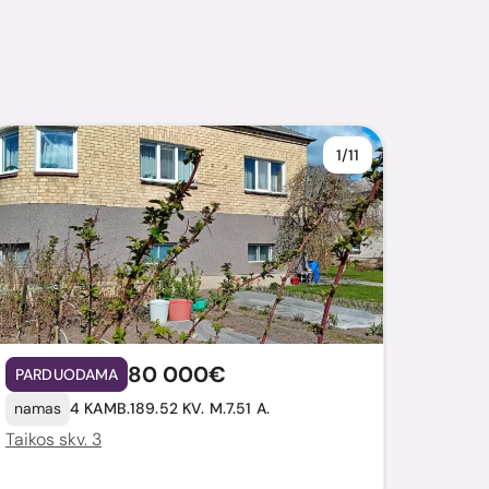
1/11
80 000€
PARDUODAMA
namas
4 KAMB.
189.52 KV. M.
7.51 A.
Taikos skv. 3