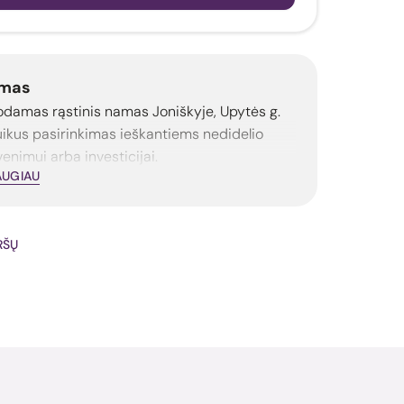
mas
odamas rąstinis namas Joniškyje, Upytės g.
uikus pasirinkimas ieškantiems nedidelio
nimui arba investicijai.
AUGIAU
IRŠŲ