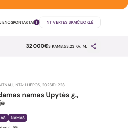
JIENOS
KONTAKTAI
NT VERTĖS SKAIČIUOKLĖ
32 000€
3 KAMB.
53.23 KV. M.
ATNAUJINTA: 1 LIEPOS, 2026
ID: 228
amas namas Upytės g.,
je
MAS
NAMAS
pytės g. 59