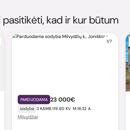
i pasitikėti, kad ir kur būtum
1/7
23 000€
PARDUODAMA
sodyba
3 KAMB.
119.80 KV. M.
16.32 A.
Milvydžiai