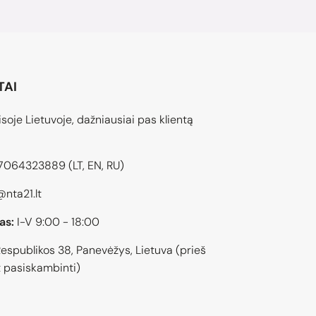
TAI
soje Lietuvoje, dažniausiai pas klientą
7064323889
(LT, EN, RU)
@nta21.lt
as:
I-V 9:00 - 18:00
espublikos 38, Panevėžys, Lietuva (prieš
 pasiskambinti)