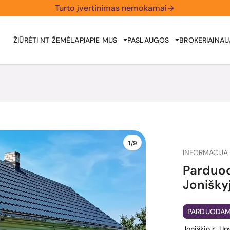
Turto įvertinimas nemokamai
ŽIŪRĖTI NT ŽEMĖLAPĮ
APIE MUS
PASLAUGOS
BROKERIAI
NAU
1/9
INFORMACIJA 
Parduod
Jonišky
PARDUODA
Joniškio r., U