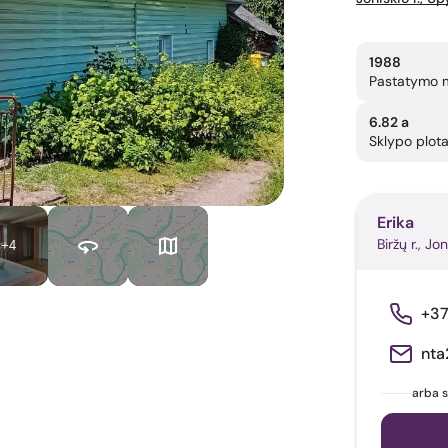
1988
Pastatymo 
6.82 a
Sklypo plot
Erika
Biržų r., Jon
+4
+3
nta
arba s