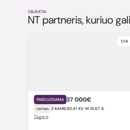
OBJEKTAI
NT partneris, kuriuo gal
1/14
37 000€
PARDUODAMA
namas
3 KAMB.
80.41 KV. M.
18.67 A.
Žagarė