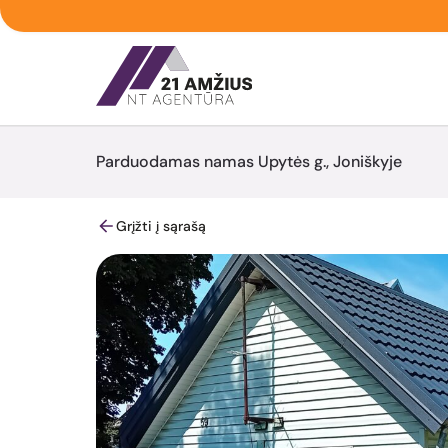
Parduodamas namas Upytės g., Joniškyje
Grįžti į sąrašą