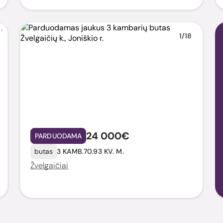
1/18
24 000€
PARDUODAMA
butas
3 KAMB.
70.93 KV. M.
Žvelgaičiai