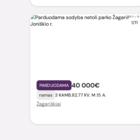
1/11
40 000€
PARDUODAMA
namas
3 KAMB.
82.77 KV. M.
15 A.
Žagariškiai