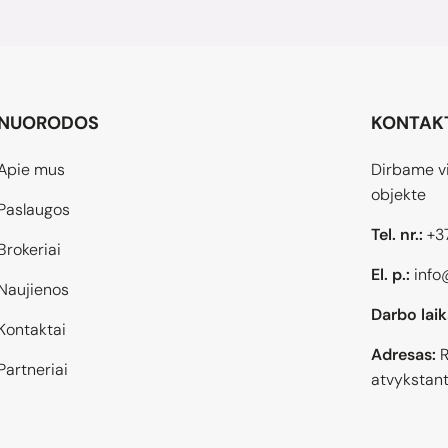
NUORODOS
KONTAK
Apie mus
Dirbame vi
objekte
Paslaugos
Tel. nr.:
+3
Brokeriai
El. p.:
info
Naujienos
Darbo laik
Kontaktai
Adresas:
R
Partneriai
atvykstant