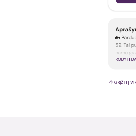
Aprašy
🏡 Pardu
59. Tai p
namo gyve
RODYTI D
GRĮŽTI Į V