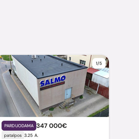
1/5
347 000€
PARDUODAMA
patalpos
3.25 A.