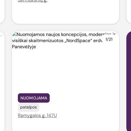
1/21
NUOMOJAMA
patalpos
Ramygalos g. 147U