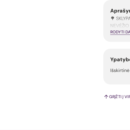
Aprašy
🌳 SKLY
NEVĖŽIO 
RODYTI D
Ypatyb
Išskirtinė
GRĮŽTI Į V