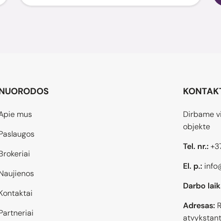
NUORODOS
KONTAK
Apie mus
Dirbame vi
objekte
Paslaugos
Tel. nr.:
+3
Brokeriai
El. p.:
info
Naujienos
Darbo laik
Kontaktai
Adresas:
R
Partneriai
atvykstant