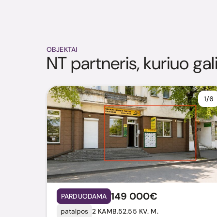
OBJEKTAI
NT partneris, kuriuo gal
1/6
149 000€
PARDUODAMA
patalpos
2 KAMB.
52.55 KV. M.