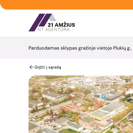
Parduodamas sklypas gražioje vietoje Plukių g.,
Grįžti į sąrašą