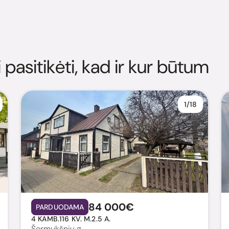
i pasitikėti, kad ir kur būtum
1/18
84 000€
PARDUODAMA
4 KAMB.
116 KV. M.
2.5 A.
Šermukšnių g.