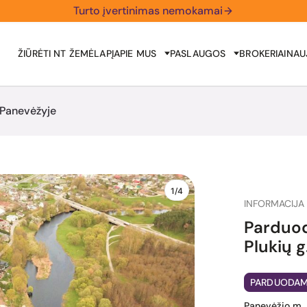
Turto įvertinimas nemokamai
ŽIŪRĖTI NT ŽEMĖLAPĮ
APIE MUS
PASLAUGOS
BROKERIAI
NAU
 Panevėžyje
1/4
INFORMACIJA 
Parduod
Plukių g
PARDUODA
Panevėžio m.,