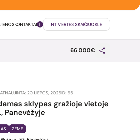
JIENOS
KONTAKTAI
NT VERTĖS SKAIČIUOKLĖ
66 000€
ATNAUJINTA: 20 LIEPOS, 2026
ID: 65
amas sklypas gražioje vietoje
., Panevėžyje
MAS
ZEME
 Plukių g. 5G, Panevėžys