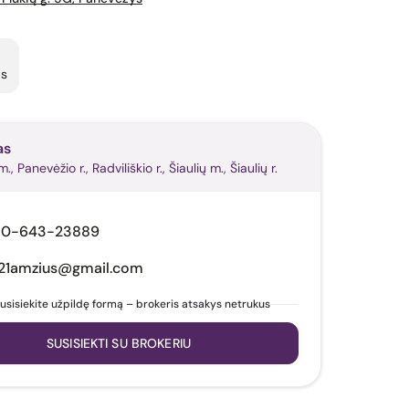
as
as
, Panevėžio r., Radviliškio r., Šiaulių m., Šiaulių r.
70-643-23889
21amzius@gmail.com
usisiekite užpildę formą – brokeris atsakys netrukus
SUSISIEKTI SU BROKERIU