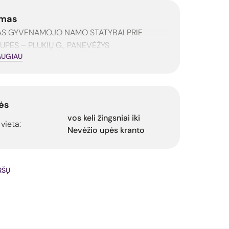
mas
PAS GYVENAMOJO NAMO STATYBAI PRIE
UPĖS – PLUKIŲ G., PANEVĖŽYS
AUGIAU
ės
vos keli žingsniai iki
 vieta:
Nevėžio upės kranto
IRŠŲ