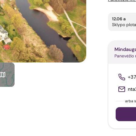
12.06 a
Sklypo plot
Mindaug
Panevėžio m.
+3
nta
arba s