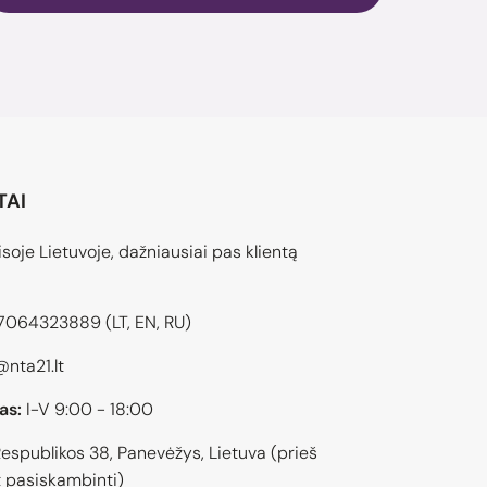
TAI
soje Lietuvoje, dažniausiai pas klientą
7064323889
(LT, EN, RU)
@nta21.lt
as:
I-V 9:00 - 18:00
espublikos 38, Panevėžys, Lietuva (prieš
 pasiskambinti)