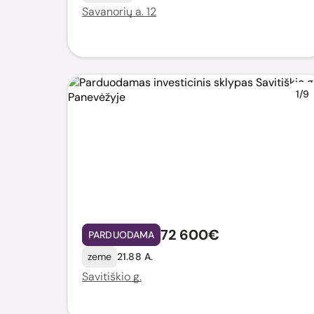
Savanorių a. 12
1/9
72 600€
PARDUODAMA
zeme
21.88 A.
Savitiškio g.