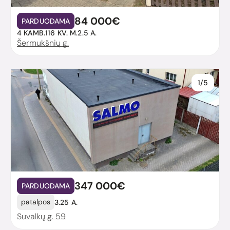
84 000€
PARDUODAMA
4 KAMB.
116 KV. M.
2.5 A.
Šermukšnių g.
1/5
347 000€
PARDUODAMA
patalpos
3.25 A.
Suvalkų g. 59