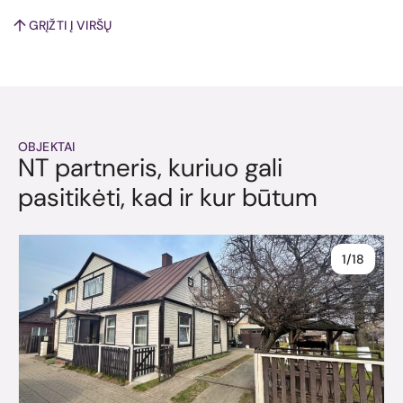
GRĮŽTI Į VIRŠŲ
OBJEKTAI
NT partneris, kuriuo gali
pasitikėti, kad ir kur būtum
1/18