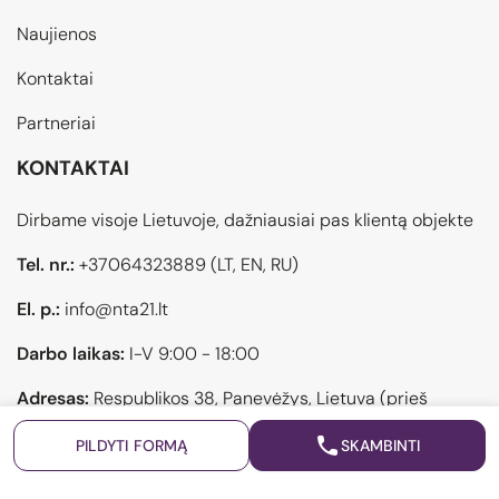
Naujienos
Kontaktai
Partneriai
KONTAKTAI
Dirbame visoje Lietuvoje, dažniausiai pas klientą objekte
Tel. nr.:
+37064323889
(LT, EN, RU)
El. p.:
info@nta21.lt
Darbo laikas:
I-V 9:00 - 18:00
Adresas:
Respublikos 38, Panevėžys, Lietuva (prieš
atvykstant pasiskambinti)
PILDYTI FORMĄ
SKAMBINTI
Privatumo politika
Sukurta: "Šviesūs projektai"