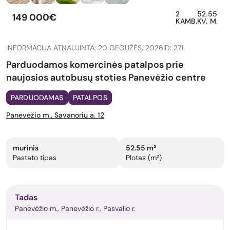
2
52.55
149 000€
KAMB.
KV. M.
INFORMACIJA ATNAUJINTA: 20 GEGUŽĖS, 2026
ID: 271
Parduodamos komercinės patalpos prie
naujosios autobusų stoties Panevėžio centre
PARDUODAMAS
PATALPOS
Panevėžio m., Savanorių a. 12
murinis
52.55 m²
Pastato tipas
Plotas (m²)
Tadas
Panevėžio m., Panevėžio r., Pasvalio r.