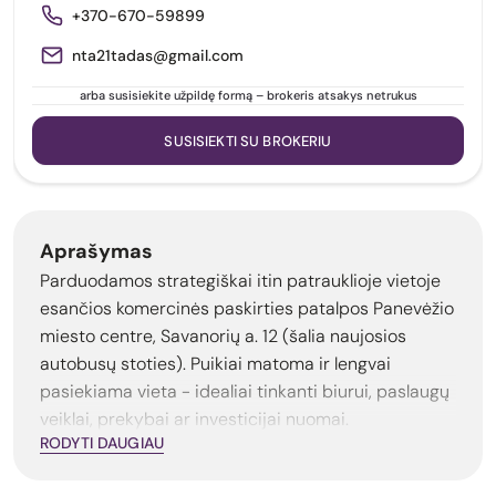
+370-670-59899
nta21tadas@gmail.com
arba susisiekite užpildę formą – brokeris atsakys netrukus
SUSISIEKTI SU BROKERIU
Aprašymas
Parduodamos strategiškai itin patrauklioje vietoje
esančios komercinės paskirties patalpos Panevėžio
miesto centre, Savanorių a. 12 (šalia naujosios
autobusų stoties). Puikiai matoma ir lengvai
pasiekiama vieta - idealiai tinkanti biurui, paslaugų
veiklai, prekybai ar investicijai nuomai.
RODYTI DAUGIAU