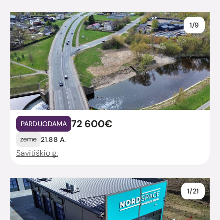
1/9
72 600€
PARDUODAMA
zeme
21.88 A.
Savitiškio g.
1/21