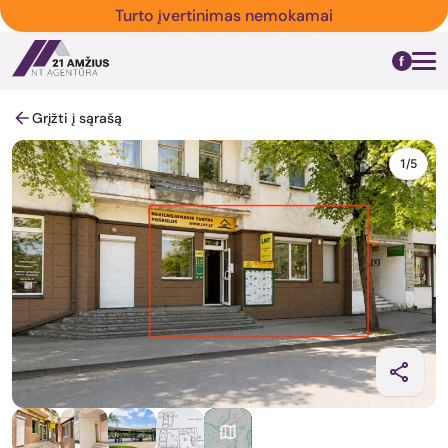
Turto įvertinimas nemokamai
Grįžti į sąrašą
1/5