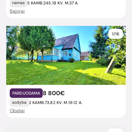
namas
5 KAMB.
245.18 KV. M.
37 A.
Bajorai
1/16
8 800€
PARDUODAMA
sodyba
2 KAMB.
73.82 KV. M.
19.12 A.
Obeliai