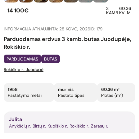
3
60.36
14 100€
KAMB.
KV. M.
INFORMACIJA ATNAUJINTA: 28 KOVO, 2026
ID: 179
Parduodamas erdvus 3 kamb. butas Juodupėje,
Rokiškio r.
PARDUODAMAS
BUTAS
Rokiškio r., Juodupė
1958
murinis
60.36 m²
Pastatymo metai
Pastato tipas
Plotas (m²)
Julita
Anykščių r., Biržų r., Kupiškio r., Rokiškio r., Zarasų r.