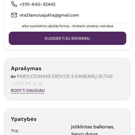
+370-640-32442
nta21amziusjulita@gmail.com
arba susisiekite užpildę formą – brokeris atsakys netrukus
SUSISIEKTI SU BROKERIU
Aprašymas
🏡 PARDUODAMAS ERDVUS 3 KAMBARIŲ BUTAS
JUODUPĖJE 🌿
RODYTI DAUGIAU
Ypatybės
Įstiklintas balkonas,
Yra:
šarvo durys