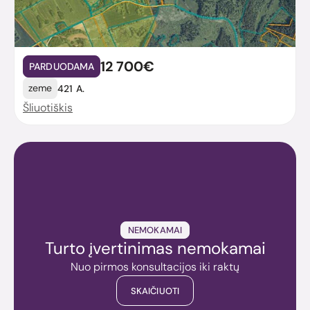
12 700€
PARDUODAMA
zeme
421 A.
Šliuotiškis
NEMOKAMAI
Turto įvertinimas nemokamai
Nuo pirmos konsultacijos iki raktų
SKAIČIUOTI