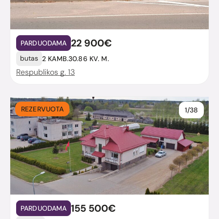
22 900€
PARDUODAMA
butas
2 KAMB.
30.86 KV. M.
Respublikos g. 13
REZERVUOTA
1/38
155 500€
PARDUODAMA