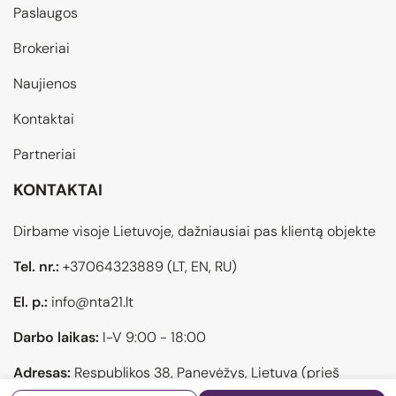
Paslaugos
Brokeriai
Naujienos
Kontaktai
Partneriai
KONTAKTAI
Dirbame visoje Lietuvoje, dažniausiai pas klientą objekte
Tel. nr.:
+37064323889
(LT, EN, RU)
El. p.:
info@nta21.lt
Darbo laikas:
I-V 9:00 - 18:00
Adresas:
Respublikos 38, Panevėžys, Lietuva (prieš
atvykstant pasiskambinti)