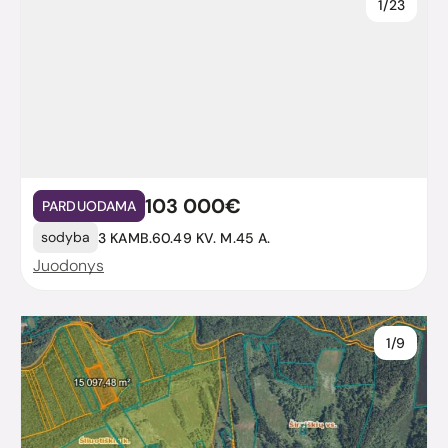
1/23
103 000€
PARDUODAMA
sodyba
3 KAMB.
60.49 KV. M.
45 A.
Juodonys
1/9