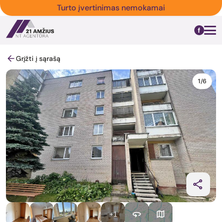
Turto įvertinimas nemokamai
Grįžti į sąrašą
1/6
+1