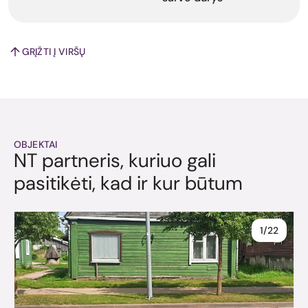
GRĮŽTI Į VIRŠŲ
OBJEKTAI
NT partneris, kuriuo gali
pasitikėti, kad ir kur būtum
1/22