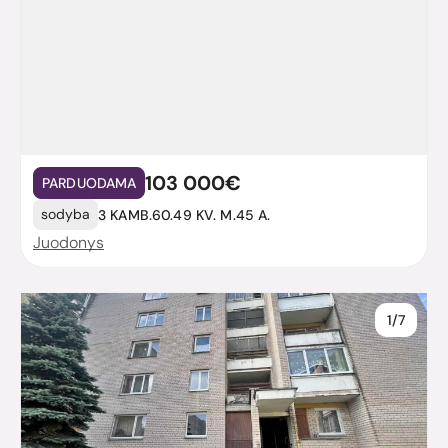
103 000€
PARDUODAMA
sodyba
3 KAMB.
60.49 KV. M.
45 A.
Juodonys
1/7