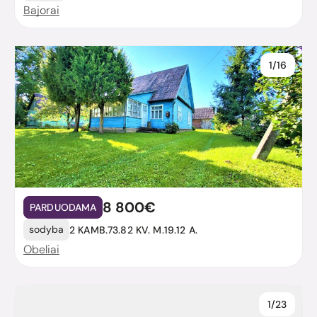
Bajorai
1/16
8 800€
PARDUODAMA
sodyba
2 KAMB.
73.82 KV. M.
19.12 A.
Obeliai
1/23