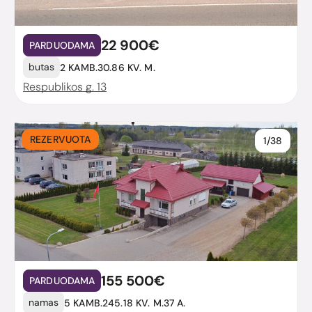
22 900€
PARDUODAMA
butas
2 KAMB.
30.86 KV. M.
Respublikos g. 13
REZERVUOTA
1/38
155 500€
PARDUODAMA
namas
5 KAMB.
245.18 KV. M.
37 A.