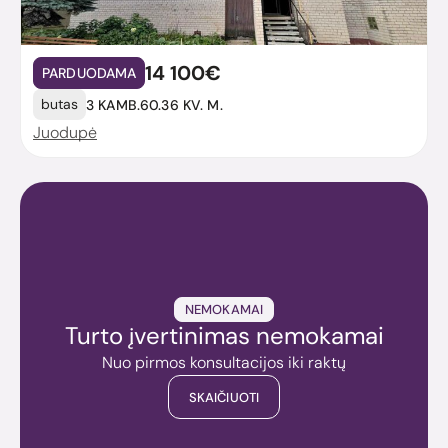
14 100€
PARDUODAMA
butas
3 KAMB.
60.36 KV. M.
Juodupė
NEMOKAMAI
Turto įvertinimas nemokamai
Nuo pirmos konsultacijos iki raktų
SKAIČIUOTI