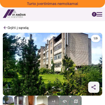
Turto įvertinimas nemokamai
Grįžti į sąrašą
1/9
+4