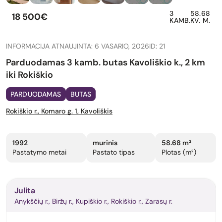
3
58.68
18 500€
KAMB.
KV. M.
INFORMACIJA ATNAUJINTA: 6 VASARIO, 2026
ID: 21
Parduodamas 3 kamb. butas Kavoliškio k., 2 km
iki Rokiškio
PARDUODAMAS
BUTAS
Rokiškio r., Komaro g. 1, Kavoliškis
1992
murinis
58.68 m²
Pastatymo metai
Pastato tipas
Plotas (m²)
Julita
Anykščių r., Biržų r., Kupiškio r., Rokiškio r., Zarasų r.