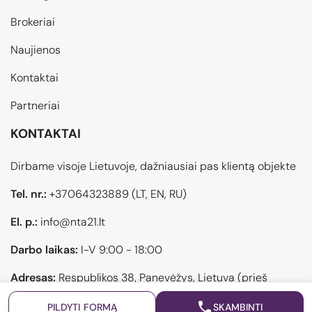
Brokeriai
Naujienos
Kontaktai
Partneriai
KONTAKTAI
Dirbame visoje Lietuvoje, dažniausiai pas klientą objekte
Tel. nr.:
+37064323889
(LT, EN, RU)
El. p.:
info@nta21.lt
Darbo laikas:
I-V 9:00 - 18:00
Adresas:
Respublikos 38, Panevėžys, Lietuva (prieš
atvykstant pasiskambinti)
PILDYTI FORMĄ
SKAMBINTI