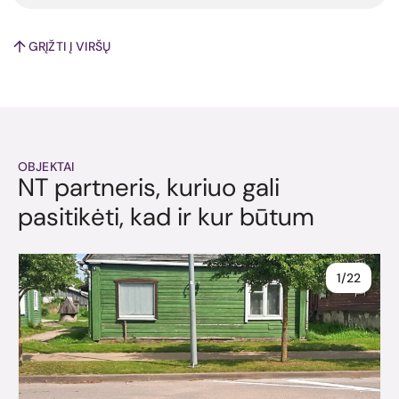
GRĮŽTI Į VIRŠŲ
OBJEKTAI
NT partneris, kuriuo gali
pasitikėti, kad ir kur būtum
1/22