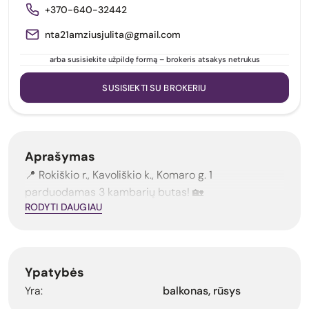
+370-640-32442
nta21amziusjulita@gmail.com
arba susisiekite užpildę formą – brokeris atsakys netrukus
SUSISIEKTI SU BROKERIU
Aprašymas
📍 Rokiškio r., Kavoliškio k., Komaro g. 1
parduodamas 3 kambarių butas! 🏡
RODYTI DAUGIAU
Ypatybės
balkonas, rūsys
Yra: