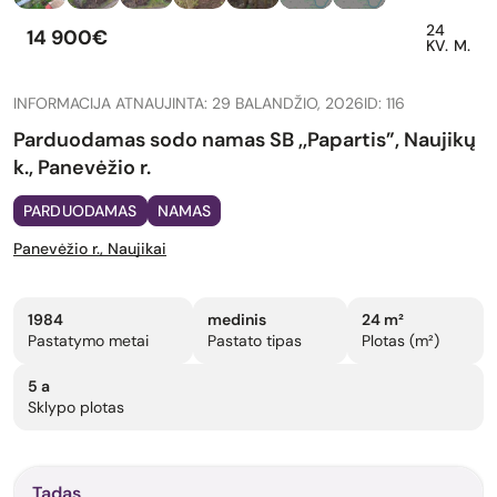
24
14 900€
KV. M.
INFORMACIJA ATNAUJINTA: 29 BALANDŽIO, 2026
ID: 116
Parduodamas sodo namas SB ,,Papartis”, Naujikų
k., Panevėžio r.
PARDUODAMAS
NAMAS
Panevėžio r., Naujikai
1984
medinis
24 m²
Pastatymo metai
Pastato tipas
Plotas (m²)
5 a
Sklypo plotas
Tadas