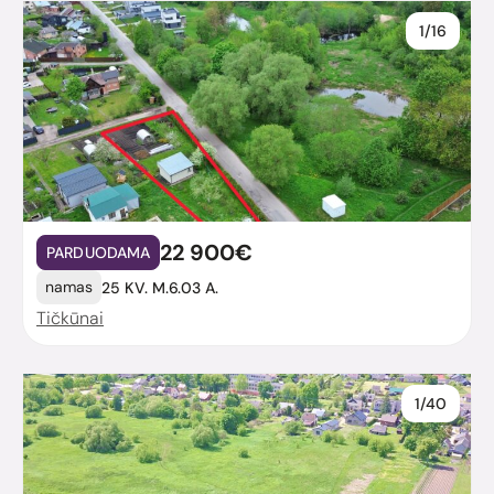
1/16
22 900€
PARDUODAMA
namas
25 KV. M.
6.03 A.
Tičkūnai
1/40