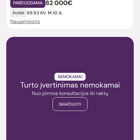
82 000€
PARDUODAMA
butas
69.93 KV. M.
10 A.
Naujamiestis
NEMOKAMAI
Turto įvertinimas nemokamai
Nuo pirmos konsultacijos iki raktų
SKAIČIUOTI