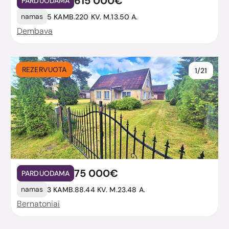
615 000€
PARDUODAMA
namas
5 KAMB.
220 KV. M.
13.50 A.
Dembava
REZERVUOTA
1/21
75 000€
PARDUODAMA
namas
3 KAMB.
88.44 KV. M.
23.48 A.
Bernatoniai