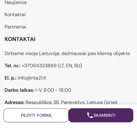
Naujienos
Kontaktai
Partneriai
KONTAKTAI
Dirbame visoje Lietuvoje, dažniausiai pas klientą objekte
Tel. nr.:
+37064323889
(LT, EN, RU)
El. p.:
info@nta21.lt
Darbo laikas:
I-V 9:00 - 18:00
Adresas:
Respublikos 38, Panevėžys, Lietuva (prieš
atvykstant pasiskambinti)
PILDYTI FORMĄ
SKAMBINTI
Privatumo politika
Sukurta: "Šviesūs projektai"
© 2026 21 AMŽIUS NT AGENTŪRA | Visos teisės saugomos