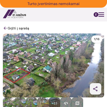
Turto įvertinimas nemokamai
Grįžti į sąrašą
1/16
+11