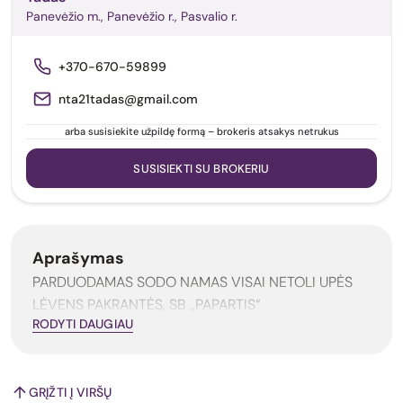
Panevėžio m., Panevėžio r., Pasvalio r.
+370-670-59899
nta21tadas@gmail.com
arba susisiekite užpildę formą – brokeris atsakys netrukus
SUSISIEKTI SU BROKERIU
Aprašymas
PARDUODAMAS SODO NAMAS VISAI NETOLI UPĖS
LĖVENS PAKRANTĖS, SB ,,PAPARTIS“
RODYTI DAUGIAU
GRĮŽTI Į VIRŠŲ