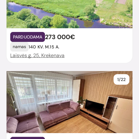
273 000€
PARDUODAMA
namas
140 KV. M.
15 A.
Laisvės g. 25, Krekenava
1/22