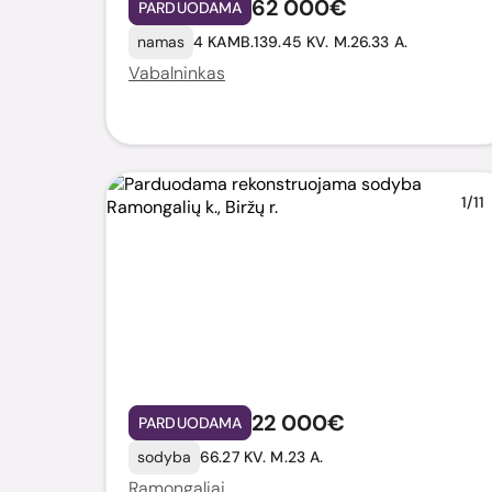
62 000€
PARDUODAMA
namas
4 KAMB.
139.45 KV. M.
26.33 A.
Vabalninkas
1/11
22 000€
PARDUODAMA
sodyba
66.27 KV. M.
23 A.
Ramongaliai