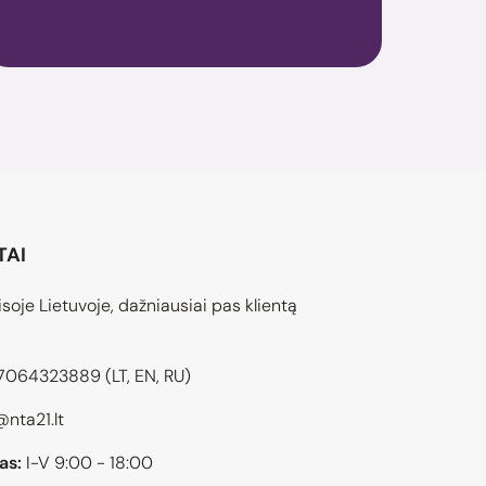
TAI
soje Lietuvoje, dažniausiai pas klientą
7064323889
(LT, EN, RU)
@nta21.lt
as:
I-V 9:00 - 18:00