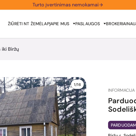
Turto įvertinimas nemokamai
ŽIŪRĖTI NT ŽEMĖLAPĮ
APIE MUS
PASLAUGOS
BROKERIAI
NAU
iki Biržų
1/16
INFORMACIJA 
Parduod
Sodeliški
PARDUODA
Biržų r., Sodel