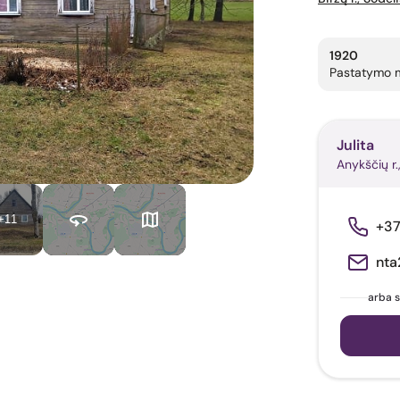
1920
Pastatymo 
Julita
Anykščių r.,
+11
+3
nta
arba s