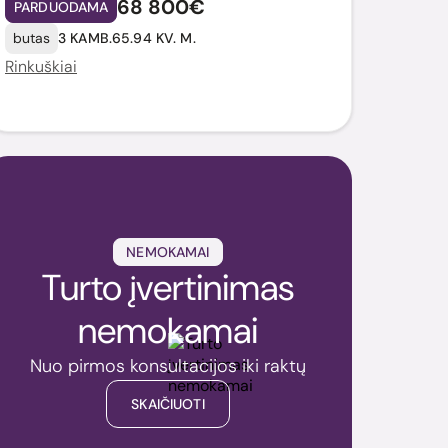
68 800€
PARDUODAMA
butas
3 KAMB.
65.94 KV. M.
Rinkuškiai
NEMOKAMAI
Turto įvertinimas
nemokamai
Nuo pirmos konsultacijos iki raktų
SKAIČIUOTI