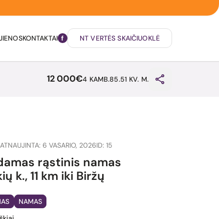
JIENOS
KONTAKTAI
NT VERTĖS SKAIČIUOKLĖ
12 000€
4 KAMB.
85.51 KV. M.
ATNAUJINTA: 6 VASARIO, 2026
ID: 15
amas rąstinis namas
ų k., 11 km iki Biržų
MAS
NAMAS
iškiai