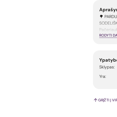
Aprašy
🌳 PARD
SODELIŠKI
Pačeriauk
RODYTI D
Ypatyb
Sklypas:
Yra:
GRĮŽTI Į V