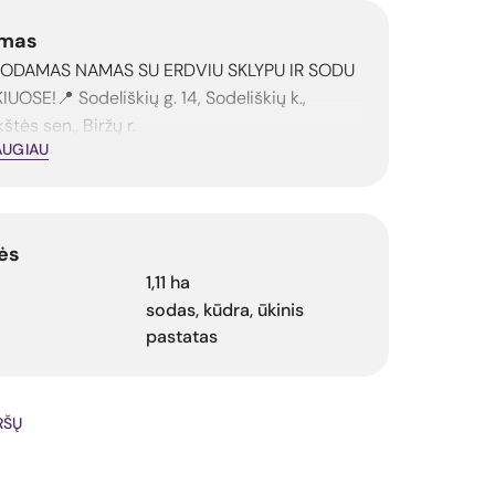
mas
UODAMAS NAMAS SU ERDVIU SKLYPU IR SODU
UOSE!📍 Sodeliškių g. 14, Sodeliškių k.,
štės sen., Biržų r.
AUGIAU
ės
1,11 ha
sodas, kūdra, ūkinis
pastatas
IRŠŲ