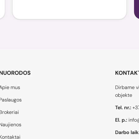
NUORODOS
KONTAK
Apie mus
Dirbame vi
objekte
Paslaugos
Tel. nr.:
+3
Brokeriai
El. p.:
info
Naujienos
Darbo laik
Kontaktai