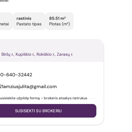
rastinis
85.51 m²
metai
Pastato tipas
Plotas (m²)
 Biržų r., Kupiškio r., Rokiškio r., Zarasų r.
70-640-32442
21amziusjulita@gmail.com
usisiekite užpildę formą – brokeris atsakys netrukus
SUSISIEKTI SU BROKERIU