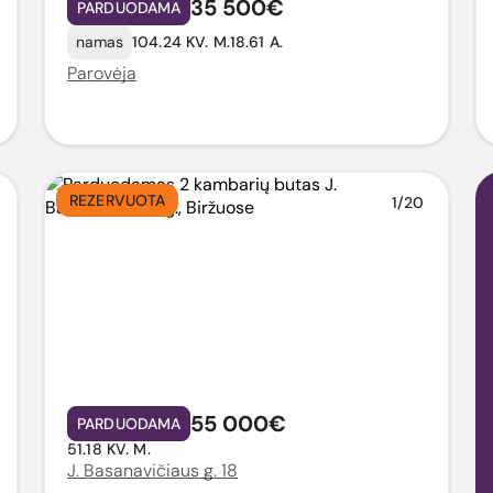
35 500€
PARDUODAMA
namas
104.24 KV. M.
18.61 A.
Parovėja
REZERVUOTA
1/20
55 000€
PARDUODAMA
51.18 KV. M.
J. Basanavičiaus g. 18