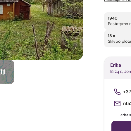
1940
Pastatymo 
18 a
Sklypo plot
Erika
Biržų r., Jon
+3
nta
arba s