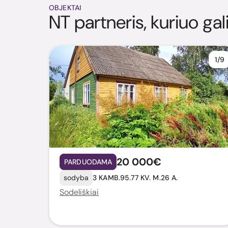
OBJEKTAI
NT partneris, kuriuo gal
1/9
20 000€
PARDUODAMA
sodyba
3 KAMB.
95.77 KV. M.
26 A.
Sodeliškiai