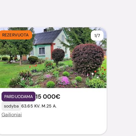
REZERVUOTA
1/7
15 000€
PARDUODAMA
sodyba
63.65 KV. M.
25 A.
Gailioniai