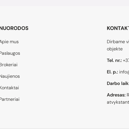
NUORODOS
KONTAK
Apie mus
Dirbame vi
objekte
Paslaugos
Tel. nr.:
+3
Brokeriai
El. p.:
info
Naujienos
Darbo laik
Kontaktai
Adresas:
R
Partneriai
atvykstant