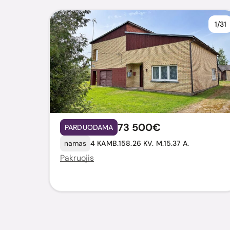
1/31
73 500€
PARDUODAMA
namas
4 KAMB.
158.26 KV. M.
15.37 A.
Pakruojis