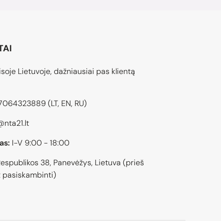
TAI
soje Lietuvoje, dažniausiai pas klientą
7064323889
(LT, EN, RU)
@nta21.lt
as:
I-V 9:00 - 18:00
espublikos 38, Panevėžys, Lietuva (prieš
 pasiskambinti)