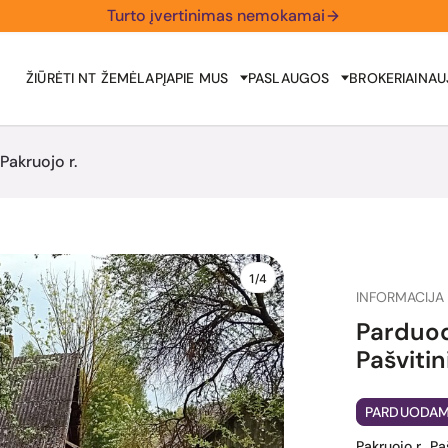
Turto įvertinimas nemokamai
ŽIŪRĖTI NT ŽEMĖLAPĮ
APIE MUS
PASLAUGOS
BROKERIAI
NAU
Pakruojo r.
1/4
INFORMACIJA 
Parduo
Pašvitin
PARDUODA
Pakruojo r., P