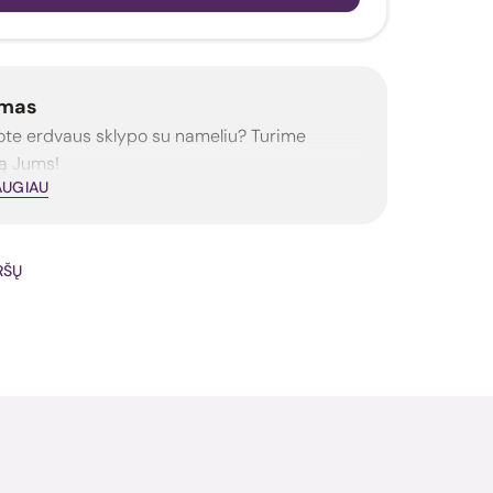
mas
ote erdvaus sklypo su nameliu? Turime
ą Jums!
AUGIAU
IRŠŲ