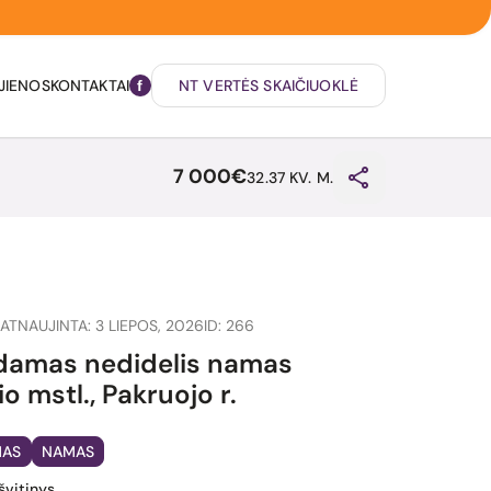
JIENOS
KONTAKTAI
NT VERTĖS SKAIČIUOKLĖ
7 000€
32.37 KV. M.
ATNAUJINTA: 3 LIEPOS, 2026
ID: 266
damas nedidelis namas
io mstl., Pakruojo r.
MAS
NAMAS
ašvitinys