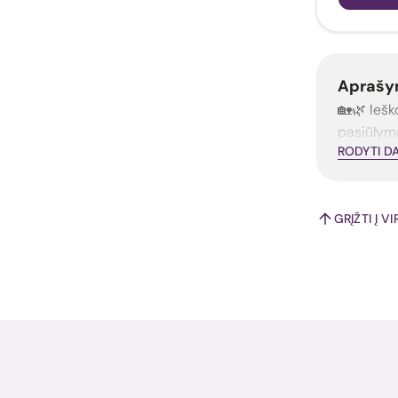
Aprašy
🏡🌿 Iešk
pasiūlym
RODYTI D
GRĮŽTI Į V