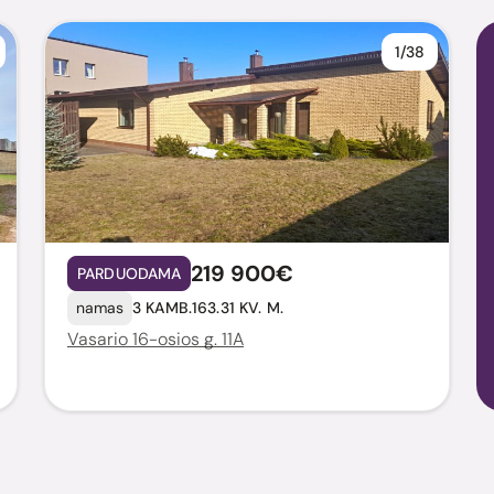
1/38
219 900€
PARDUODAMA
namas
3 KAMB.
163.31 KV. M.
Vasario 16-osios g. 11A