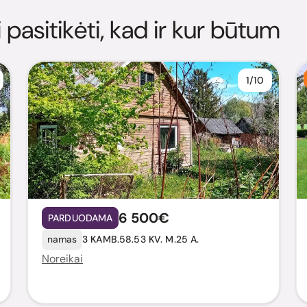
i pasitikėti, kad ir kur būtum
1/10
6 500€
PARDUODAMA
namas
3 KAMB.
58.53 KV. M.
25 A.
Noreikai