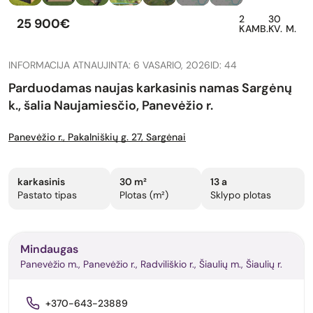
2
30
25 900€
KAMB.
KV. M.
INFORMACIJA ATNAUJINTA: 6 VASARIO, 2026
ID: 44
Parduodamas naujas karkasinis namas Sargėnų
k., šalia Naujamiesčio, Panevėžio r.
Panevėžio r., Pakalniškių g. 27, Sargėnai
karkasinis
30 m²
13 a
Pastato tipas
Plotas (m²)
Sklypo plotas
Mindaugas
Panevėžio m., Panevėžio r., Radviliškio r., Šiaulių m., Šiaulių r.
+370-643-23889