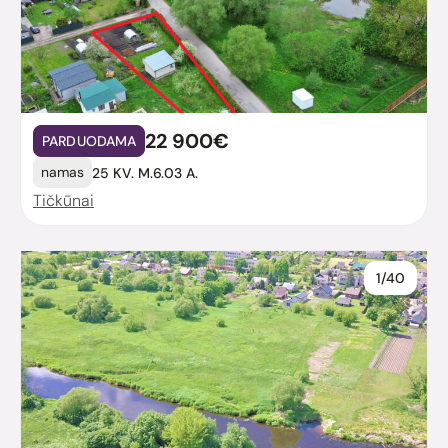
22 900€
PARDUODAMA
namas
25 KV. M.
6.03 A.
Tičkūnai
1/40