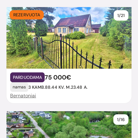
REZERVUOTA
1/21
75 000€
PARDUODAMA
namas
3 KAMB.
88.44 KV. M.
23.48 A.
Bernatoniai
1/16