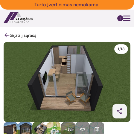
Turto įvertinimas nemokamai
Grįžti į sąrašą
1/18
+13