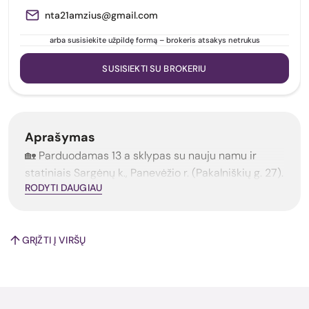
nta21amzius@gmail.com
arba susisiekite užpildę formą – brokeris atsakys netrukus
SUSISIEKTI SU BROKERIU
Aprašymas
🏡 Parduodamas 13 a sklypas su nauju namu ir
statiniais Sargėnų k., Panevėžio r. (Pakalniškių g. 27).
RODYTI DAUGIAU
GRĮŽTI Į VIRŠŲ