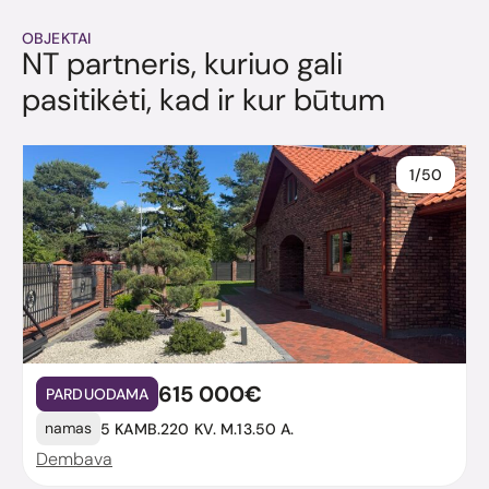
OBJEKTAI
NT partneris, kuriuo gali
pasitikėti, kad ir kur būtum
1/50
615 000€
PARDUODAMA
namas
5 KAMB.
220 KV. M.
13.50 A.
Dembava