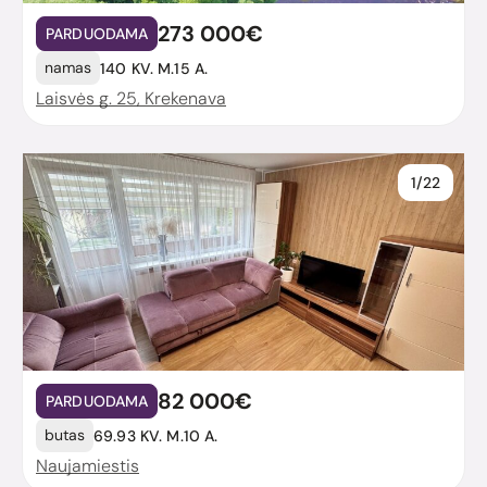
273 000€
PARDUODAMA
namas
140 KV. M.
15 A.
Laisvės g. 25, Krekenava
1/22
82 000€
PARDUODAMA
butas
69.93 KV. M.
10 A.
Naujamiestis