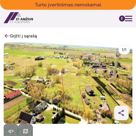
Turto įvertinimas nemokamai
Grįžti į sąrašą
1/1