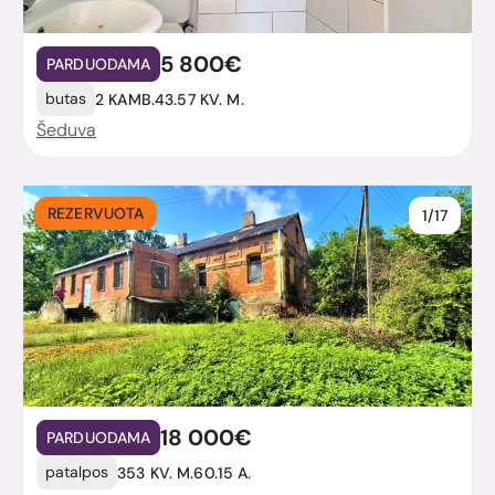
5 800€
PARDUODAMA
butas
2 KAMB.
43.57 KV. M.
Šeduva
REZERVUOTA
1/17
18 000€
PARDUODAMA
patalpos
353 KV. M.
60.15 A.