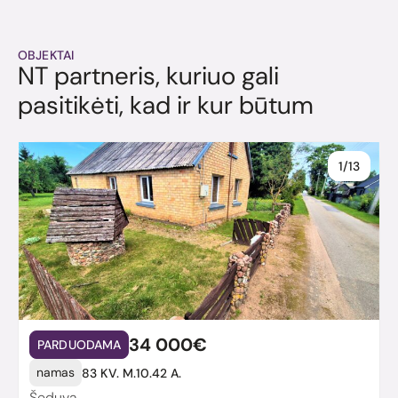
OBJEKTAI
NT partneris, kuriuo gali
pasitikėti, kad ir kur būtum
1/13
34 000€
PARDUODAMA
namas
83 KV. M.
10.42 A.
Šeduva