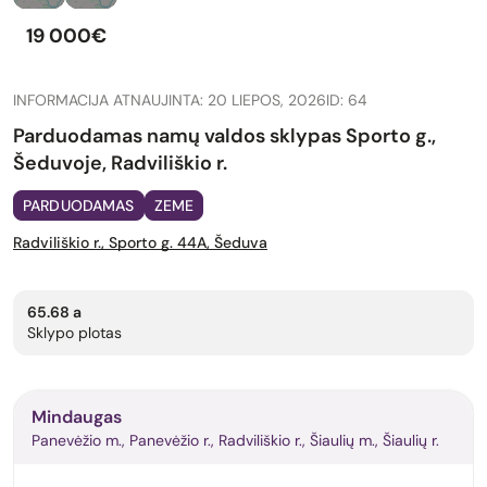
19 000€
INFORMACIJA ATNAUJINTA: 20 LIEPOS, 2026
ID: 64
Parduodamas namų valdos sklypas Sporto g.,
Šeduvoje, Radviliškio r.
PARDUODAMAS
ZEME
Radviliškio r., Sporto g. 44A, Šeduva
65.68 a
Sklypo plotas
Mindaugas
Panevėžio m., Panevėžio r., Radviliškio r., Šiaulių m., Šiaulių r.