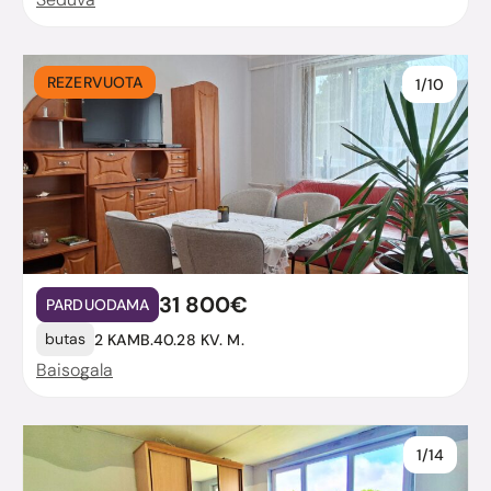
REZERVUOTA
1/10
31 800€
PARDUODAMA
butas
2 KAMB.
40.28 KV. M.
Baisogala
1/14