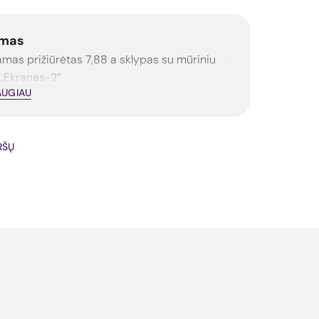
mas
mas prižiūrėtas 7,88 a sklypas su mūriniu
„Ekranas-2“
AUGIAU
IRŠŲ