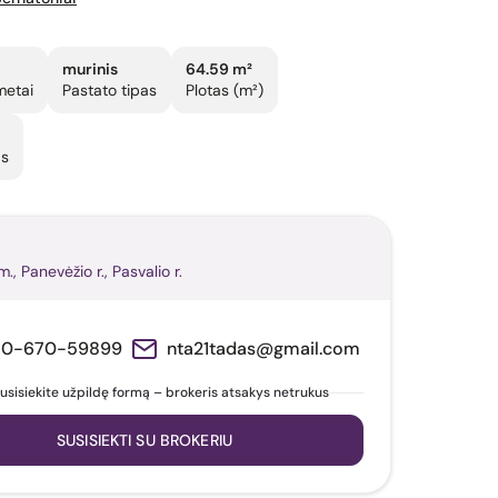
murinis
64.59 m²
metai
Pastato tipas
Plotas (m²)
as
., Panevėžio r., Pasvalio r.
70-670-59899
nta21tadas@gmail.com
usisiekite užpildę formą – brokeris atsakys netrukus
SUSISIEKTI SU BROKERIU