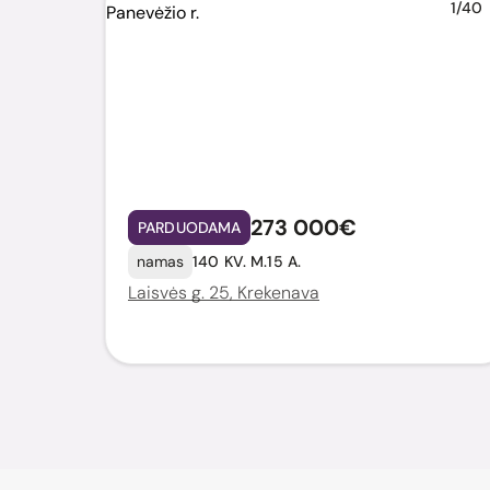
1/40
273 000€
PARDUODAMA
namas
140 KV. M.
15 A.
Laisvės g. 25, Krekenava