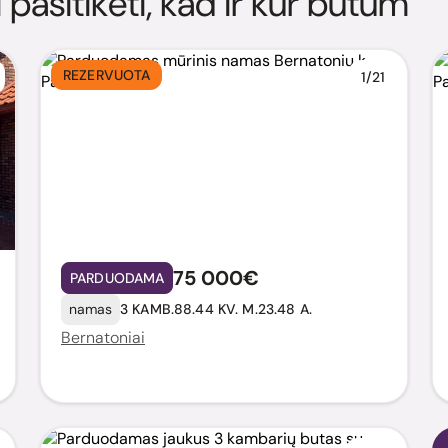
i pasitikėti, kad ir kur būtum
REZERVUOTA
1/21
75 000€
PARDUODAMA
namas
3 KAMB.
88.44 KV. M.
23.48 A.
Bernatoniai