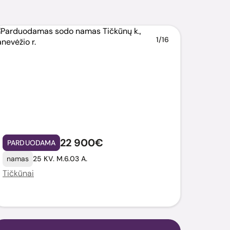
1/16
22 900€
PARDUODAMA
namas
25 KV. M.
6.03 A.
Tičkūnai