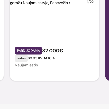
1/22
82 000€
PARDUODAMA
butas
69.93 KV. M.
10 A.
Naujamiestis