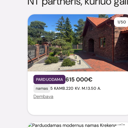
NT partneris, kuriuo gal
1/50
615 000€
PARDUODAMA
namas
5 KAMB.
220 KV. M.
13.50 A.
Dembava