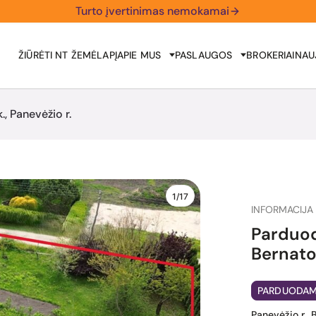
Turto įvertinimas nemokamai
ŽIŪRĖTI NT ŽEMĖLAPĮ
APIE MUS
PASLAUGOS
BROKERIAI
NAU
 Panevėžio r.
1/17
INFORMACIJA 
Parduo
Bernaton
PARDUODA
Panevėžio r., 