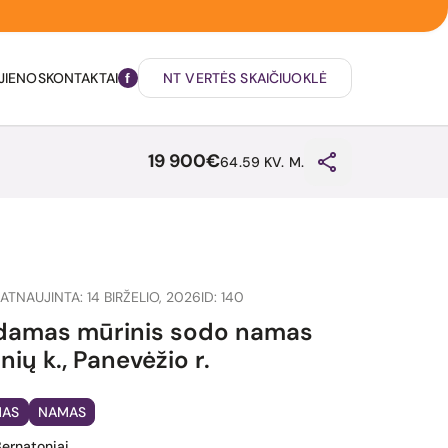
JIENOS
KONTAKTAI
NT VERTĖS SKAIČIUOKLĖ
19 900€
64.59 KV. M.
ATNAUJINTA: 14 BIRŽELIO, 2026
ID: 140
damas mūrinis sodo namas
ių k., Panevėžio r.
MAS
NAMAS
Bernatoniai