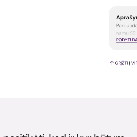
Aprašy
Parduoda
namu SB 
RODYTI D
GRĮŽTI Į V