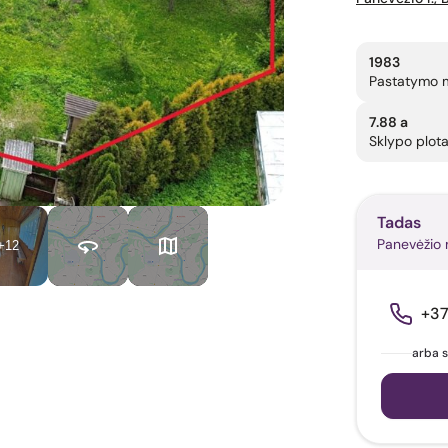
1983
Pastatymo 
7.88 a
Sklypo plot
Tadas
Panevėžio m
+12
+3
arba s