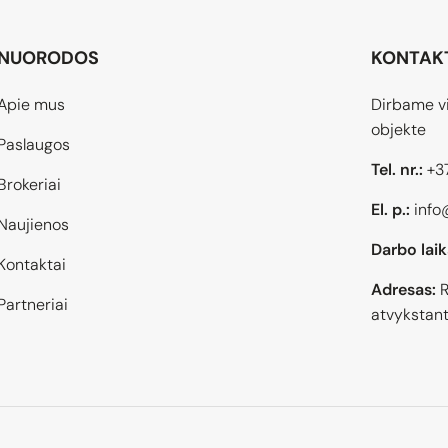
NUORODOS
KONTAK
Apie mus
Dirbame vi
objekte
Paslaugos
Tel. nr.:
+3
Brokeriai
El. p.:
info
Naujienos
Darbo laik
Kontaktai
Adresas:
R
Partneriai
atvykstant