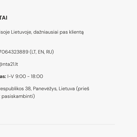
TAI
soje Lietuvoje, dažniausiai pas klientą
7064323889
(LT, EN, RU)
@nta21.lt
as:
I-V 9:00 - 18:00
espublikos 38, Panevėžys, Lietuva (prieš
 pasiskambinti)