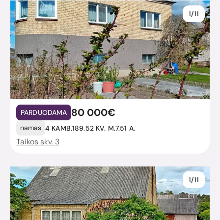
1/11
80 000€
PARDUODAMA
namas
4 KAMB.
189.52 KV. M.
7.51 A.
Taikos skv. 3
1/11