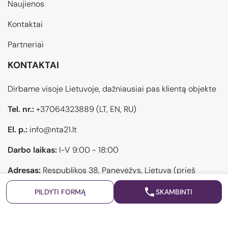
Naujienos
Kontaktai
Partneriai
KONTAKTAI
Dirbame visoje Lietuvoje, dažniausiai pas klientą objekte
Tel. nr.:
+37064323889
(LT, EN, RU)
El. p.:
info@nta21.lt
Darbo laikas:
I-V 9:00 - 18:00
Adresas:
Respublikos 38, Panevėžys, Lietuva (prieš
atvykstant pasiskambinti)
PILDYTI FORMĄ
SKAMBINTI
Privatumo politika
Sukurta: "Šviesūs projektai"
© 2026 21 AMŽIUS NT AGENTŪRA | Visos teisės saugomos