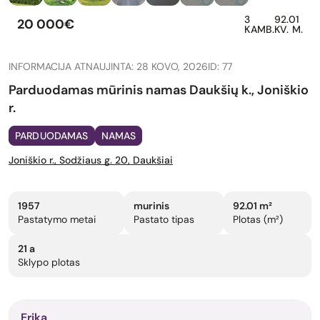
3
92.01
20 000€
KAMB.
KV. M.
INFORMACIJA ATNAUJINTA: 28 KOVO, 2026
ID: 77
Parduodamas mūrinis namas Daukšių k., Joniškio
r.
PARDUODAMAS
NAMAS
Joniškio r., Sodžiaus g. 20, Daukšiai
1957
murinis
92.01 m²
Pastatymo metai
Pastato tipas
Plotas (m²)
21 a
Sklypo plotas
Erika