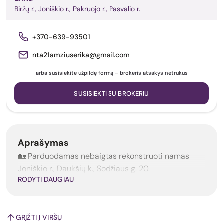
Biržų r., Joniškio r., Pakruojo r., Pasvalio r.
+370-639-93501
nta21amziuserika@gmail.com
arba susisiekite užpildę formą – brokeris atsakys netrukus
SUSISIEKTI SU BROKERIU
Aprašymas
🏡 Parduodamas nebaigtas rekonstruoti namas
Joniškio r., Daukšių k., Sodžiaus g. 20.
RODYTI DAUGIAU
GRĮŽTI Į VIRŠŲ