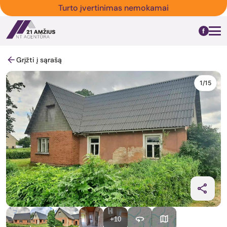
Turto įvertinimas nemokamai
Grįžti į sąrašą
1/15
+10