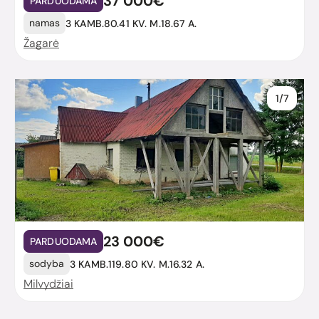
37 000€
PARDUODAMA
namas
3 KAMB.
80.41 KV. M.
18.67 A.
Žagarė
1/7
23 000€
PARDUODAMA
sodyba
3 KAMB.
119.80 KV. M.
16.32 A.
Milvydžiai