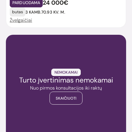
24 000€
PARDUODAMA
butas
3 KAMB.
70.93 KV. M.
Žvelgaičiai
NEMOKAMAI
Turto įvertinimas nemokamai
Nuo pirmos konsultacijos iki raktų
SKAIČIUOTI