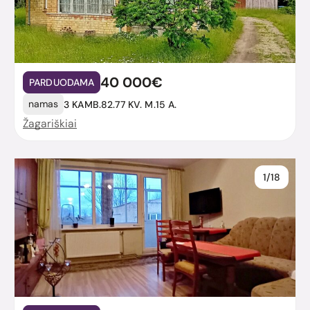
40 000€
PARDUODAMA
namas
3 KAMB.
82.77 KV. M.
15 A.
Žagariškiai
1/18