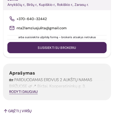
Anykščių r., Biržų r., Kupiškio r., Rokiškio r., Zarasų r.
+370-640-32442
nta21amziusjulita@gmail.com
arba susisiekite užpildę formą – brokeris atsakys netrukus
SUSISIEKTI SU BROKERIU
Aprašymas
🏡 PARDUODAMAS ERDVUS 2 AUKŠTŲ NAMAS
BIRŽUOSE 🌿📍 Biržai, Kooperatininkų g. 3.
RODYTI DAUGIAU
GRĮŽTI Į VIRŠŲ