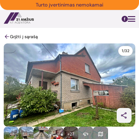
Turto įvertinimas nemokamai
Grįžti į sąrašą
1/32
+27