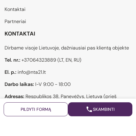
Kontaktai
Partneriai
KONTAKTAI
Dirbame visoje Lietuvoje, dažniausiai pas klientą objekte
Tel. nr.:
+37064323889
(LT, EN, RU)
El. p.:
info@nta21.lt
Darbo laikas:
I-V 9:00 - 18:00
Adresas:
Respublikos 38, Panevėžys, Lietuva (prieš
atvykstant pasiskambinti)
PILDYTI FORMĄ
SKAMBINTI
Privatumo politika
Sukurta: "Šviesūs projektai"
© 2026 21 AMŽIUS NT AGENTŪRA | Visos teisės saugomos