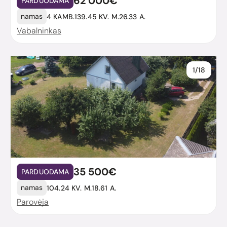
62 000€
PARDUODAMA
namas
4 KAMB.
139.45 KV. M.
26.33 A.
Vabalninkas
1/18
35 500€
PARDUODAMA
namas
104.24 KV. M.
18.61 A.
Parovėja