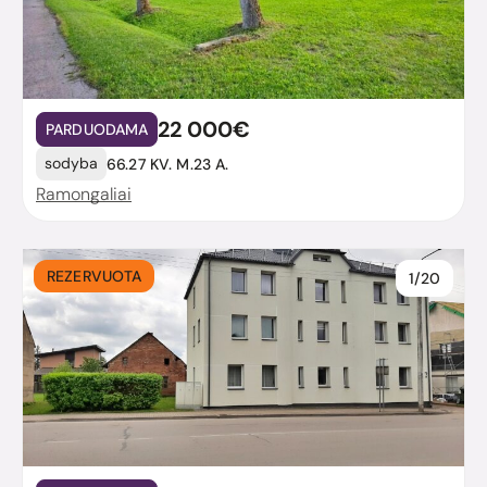
22 000€
PARDUODAMA
sodyba
66.27 KV. M.
23 A.
Ramongaliai
REZERVUOTA
1/20