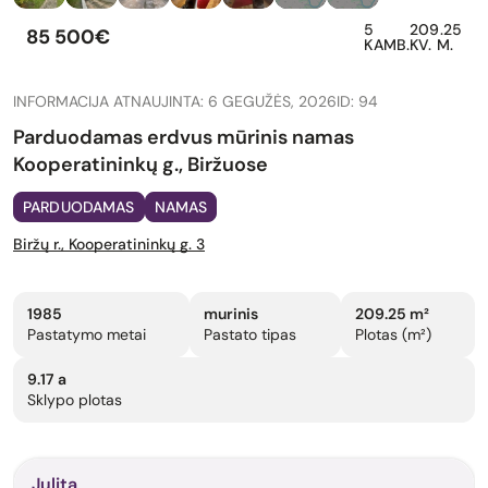
5
209.25
85 500€
KAMB.
KV. M.
INFORMACIJA ATNAUJINTA: 6 GEGUŽĖS, 2026
ID: 94
Parduodamas erdvus mūrinis namas
Kooperatininkų g., Biržuose
PARDUODAMAS
NAMAS
Biržų r., Kooperatininkų g. 3
1985
murinis
209.25 m²
Pastatymo metai
Pastato tipas
Plotas (m²)
9.17 a
Sklypo plotas
Julita