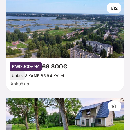
1/12
68 800€
PARDUODAMA
butas
3 KAMB.
65.94 KV. M.
Rinkuškiai
1/11