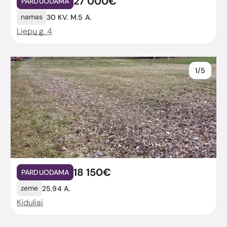
27 000€
PARDUODAMA
namas
30 KV. M.
5 A.
Liepų g. 4
1/5
18 150€
PARDUODAMA
zeme
25.94 A.
Kiduliai