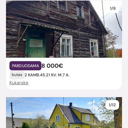
1/8
8 000€
PARDUODAMA
butas
2 KAMB.
45.21 KV. M.
7 A.
Kukarskė
1/12