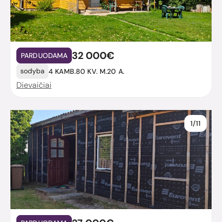
32 000€
PARDUODAMA
sodyba
4 KAMB.
80 KV. M.
20 A.
Dievaičiai
1/11