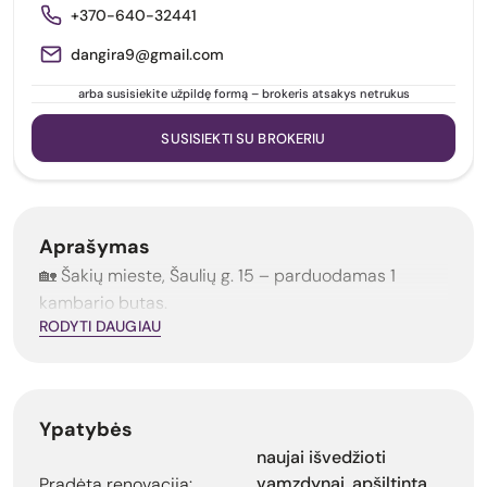
+370-640-32441
dangira9@gmail.com
arba susisiekite užpildę formą – brokeris atsakys netrukus
SUSISIEKTI SU BROKERIU
Aprašymas
🏡 Šakių mieste, Šaulių g. 15 – parduodamas 1
kambario butas.
RODYTI DAUGIAU
Ypatybės
naujai išvedžioti
vamzdynai, apšiltinta
Pradėta renovacija: