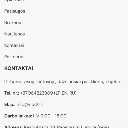
Paslaugos
Brokeriai
Naujienos
Kontaktai
Partneriai
KONTAKTAI
Dirbame visoje Lietuvoje, dažniausiai pas klientą objekte
Tel. nr.:
+37064323889
(LT, EN, RU)
El. p.:
info@nta21.lt
Darbo laikas:
I-V 9:00 - 18:00
Adresas:
Respublikos 38, Panevėžys, Lietuva (prieš