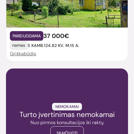
37 000€
PARDUODAMA
namas
5 KAMB.
124.82 KV. M.
15 A.
Griškabūdis
NEMOKAMAI
Turto įvertinimas nemokamai
Nuo pirmos konsultacijos iki raktų
SKAIČIUOTI