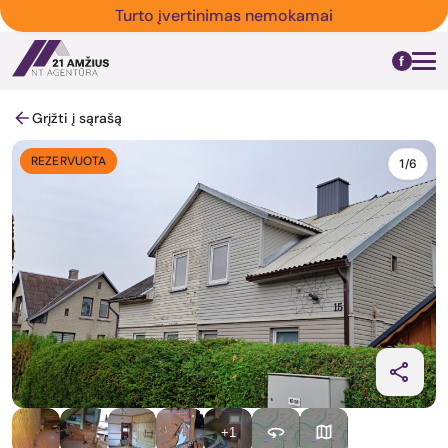
Turto įvertinimas nemokamai
Grįžti į sąrašą
REZERVUOTA
1/6
+1