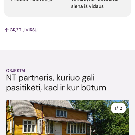
siena iš vidaus
GRĮŽTI Į VIRŠŲ
OBJEKTAI
NT partneris, kuriuo gali
pasitikėti, kad ir kur būtum
1/12