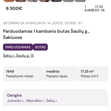
1
17.25
6 500€
KAMB.
KV. M.
INFORMACIJA ATNAUJINTA: 14 LIEPOS, 2026
ID: 97
Parduodamas 1 kambario butas Šaulių g.,
Šakiuose
PARDUODAMAS
BUTAS
Šakių r., Šaulių g. 15
1949
medinis
17.25 m²
Pastatymo metai
Pastato tipas
Plotas (m²)
Dangira
Jurbarko r., Vilkaviškio r., Šakių r.