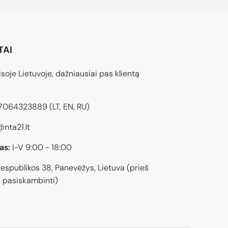
TAI
soje Lietuvoje, dažniausiai pas klientą
7064323889
(LT, EN, RU)
@nta21.lt
as:
I-V 9:00 - 18:00
espublikos 38, Panevėžys, Lietuva (prieš
 pasiskambinti)