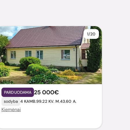
1/20
25 000€
PARDUODAMA
sodyba
4 KAMB.
99.22 KV. M.
43.60 A.
Kiemėnai