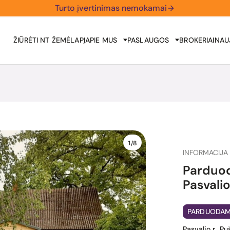
Turto įvertinimas nemokamai
ŽIŪRĖTI NT ŽEMĖLAPĮ
APIE MUS
PASLAUGOS
BROKERIAI
NAU
1/8
INFORMACIJA 
Parduod
Pasvalio
PARDUODA
Pasvalio r., Pu