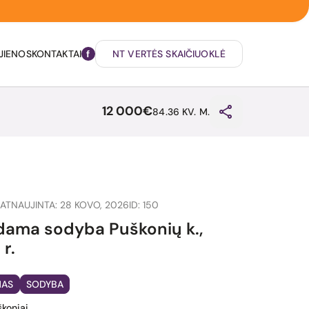
JIENOS
KONTAKTAI
NT VERTĖS SKAIČIUOKLĖ
12 000€
84.36 KV. M.
ATNAUJINTA: 28 KOVO, 2026
ID: 150
ama sodyba Puškonių k.,
 r.
MAS
SODYBA
škoniai