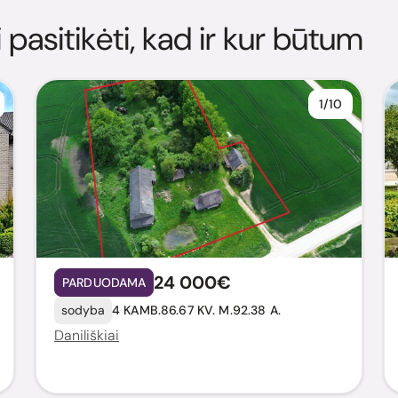
i pasitikėti, kad ir kur būtum
1/10
24 000€
PARDUODAMA
sodyba
4 KAMB.
86.67 KV. M.
92.38 A.
Daniliškiai