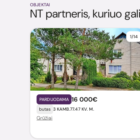
OBJEKTAI
NT partneris, kuriuo gal
1/14
16 000€
PARDUODAMA
butas
3 KAMB.
77.47 KV. M.
Grūžiai