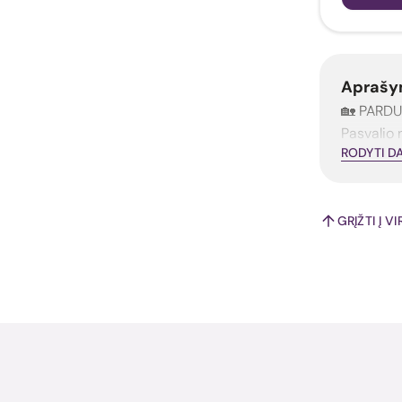
Aprašy
🏡 PARD
Pasvalio r
RODYTI D
GRĮŽTI Į V