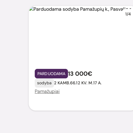
1/4
13 000€
PARDUODAMA
sodyba
2 KAMB.
66.12 KV. M.
17 A.
Pamažupiai