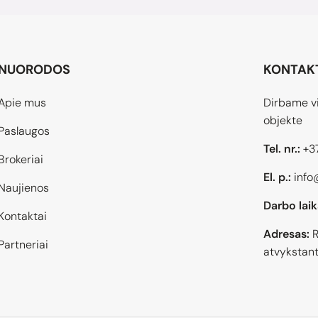
NUORODOS
KONTAK
Apie mus
Dirbame vi
objekte
Paslaugos
Tel. nr.:
+3
Brokeriai
El. p.:
info
Naujienos
Darbo laik
Kontaktai
Adresas:
R
Partneriai
atvykstant