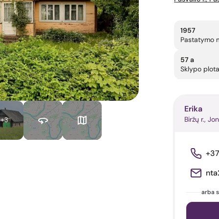
1957
Pastatymo 
57 a
Sklypo plot
Erika
Biržų r., Jon
+3
+3
nta
arba s