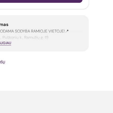
mas
UODAMA SODYBA RAMIOJE VIETOJE!📍
., Puškonių k., Ramužių g. 19
AUGIAU
IRŠŲ