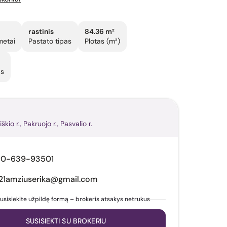
rastinis
84.36 m²
metai
Pastato tipas
Plotas (m²)
as
iškio r., Pakruojo r., Pasvalio r.
70-639-93501
21amziuserika@gmail.com
usisiekite užpildę formą – brokeris atsakys netrukus
SUSISIEKTI SU BROKERIU