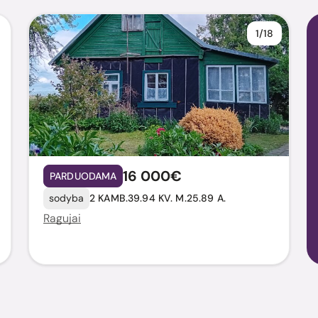
1/18
16 000€
PARDUODAMA
sodyba
2 KAMB.
39.94 KV. M.
25.89 A.
Ragujai