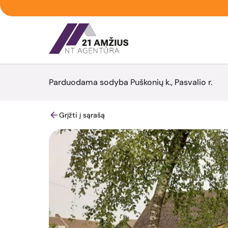
Parduodama sodyba Puškonių k., Pasvalio r.
Grįžti į sąrašą