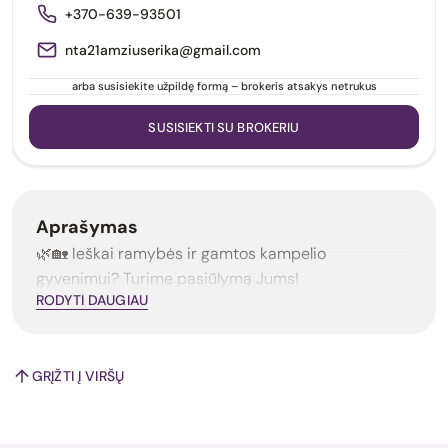
+370-639-93501
nta21amziuserika@gmail.com
arba susisiekite užpildę formą – brokeris atsakys netrukus
SUSISIEKTI SU BROKERIU
Aprašymas
🌿🏡 Ieškai ramybės ir gamtos kampelio
gyvenimui? Turime pasiūlymą Jums!
RODYTI DAUGIAU
GRĮŽTI Į VIRŠŲ