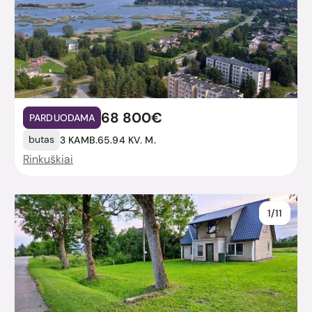
68 800€
PARDUODAMA
butas
3 KAMB.
65.94 KV. M.
Rinkuškiai
1/11