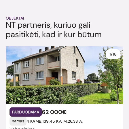
OBJEKTAI
NT partneris, kuriuo gali
pasitikėti, kad ir kur būtum
1/18
62 000€
PARDUODAMA
namas
4 KAMB.
139.45 KV. M.
26.33 A.