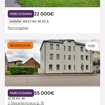
22 000€
PARDUODAMA
sodyba
66.27 KV. M.
23 A.
Ramongaliai
REZERVUOTA
1/20
55 000€
PARDUODAMA
51.18 KV. M.
J. Basanavičiaus g. 18