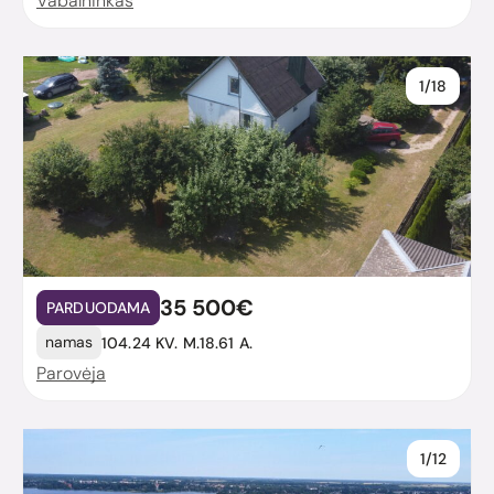
Vabalninkas
1/18
35 500€
PARDUODAMA
namas
104.24 KV. M.
18.61 A.
Parovėja
1/12