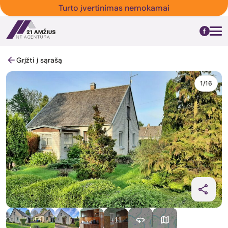
Turto įvertinimas nemokamai
Grįžti į sąrašą
1/16
+11