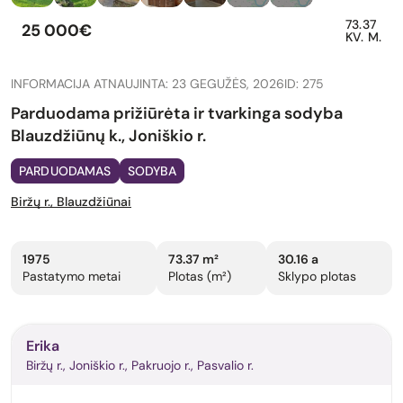
73.37
25 000€
KV. M.
INFORMACIJA ATNAUJINTA: 23 GEGUŽĖS, 2026
ID: 275
Parduodama prižiūrėta ir tvarkinga sodyba
Blauzdžiūnų k., Joniškio r.
PARDUODAMAS
SODYBA
Biržų r., Blauzdžiūnai
1975
73.37 m²
30.16 a
Pastatymo metai
Plotas (m²)
Sklypo plotas
Erika
Biržų r., Joniškio r., Pakruojo r., Pasvalio r.