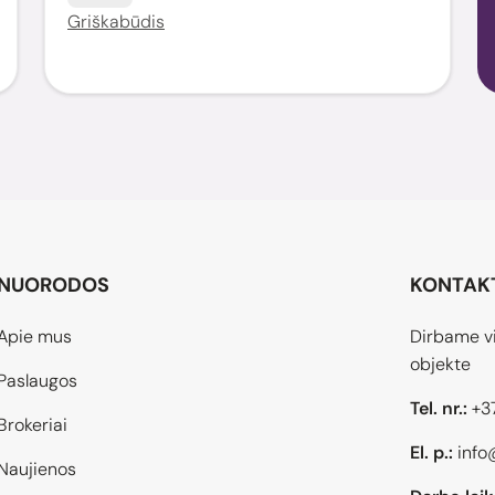
Griškabūdis
NUORODOS
KONTAK
Apie mus
Dirbame vi
objekte
Paslaugos
Tel. nr.:
+3
Brokeriai
El. p.:
info
Naujienos