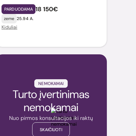
18 150€
PARDUODAMA
zeme
25.94 A.
Kiduliai
NEMOKAMAI
Turto įvertinimas
nemokamai
Nuo pirmos konsultacijos iki raktų
SKAIČIUOTI