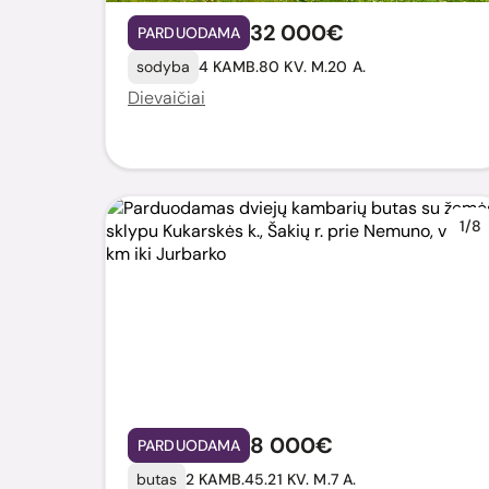
32 000€
PARDUODAMA
sodyba
4 KAMB.
80 KV. M.
20 A.
Dievaičiai
1/8
8 000€
PARDUODAMA
butas
2 KAMB.
45.21 KV. M.
7 A.