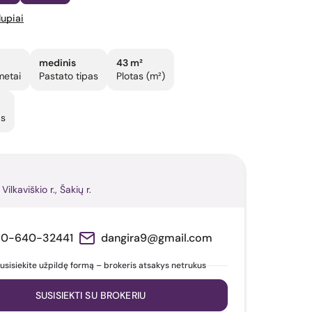
lupiai
medinis
43 m²
metai
Pastato tipas
Plotas (m²)
as
Vilkaviškio r., Šakių r.
70-640-32441
dangira9@gmail.com
usisiekite užpildę formą – brokeris atsakys netrukus
SUSISIEKTI SU BROKERIU