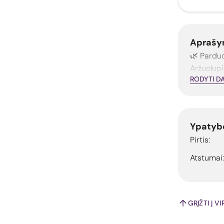
Aprašy
🌿 Parduo
Aržuolupi
RODYTI D
Ypatyb
Pirtis:
Atstumai:
GRĮŽTI Į V