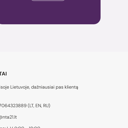
TAI
soje Lietuvoje, dažniausiai pas klientą
7064323889
(LT, EN, RU)
@nta21.lt