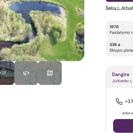
Šakių r., Aržuo
1976
Pastatymo 
336 a
Sklypo plot
+33
Dangira
Jurbarko r., 
+3
arba s