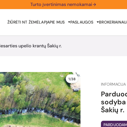
Turto įvertinimas nemokamai
ŽIŪRĖTI NT ŽEMĖLAPĮ
APIE MUS
PASLAUGOS
BROKERIAI
NAU
arties upelio krantų Šakių r.
1/38
INFORMACIJA 
Parduod
sodyba 
Šakių r.
PARDUODA