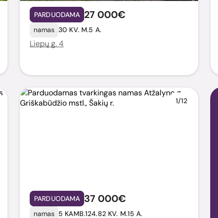
27 000€
PARDUODAMA
namas
30 KV. M.
5 A.
Liepų g. 4
1/12
37 000€
PARDUODAMA
namas
5 KAMB.
124.82 KV. M.
15 A.