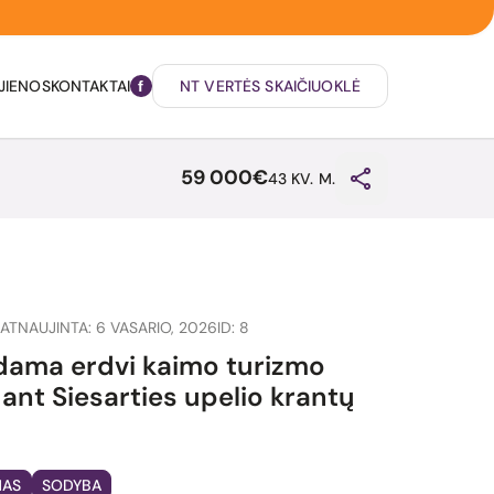
JIENOS
KONTAKTAI
NT VERTĖS SKAIČIUOKLĖ
59 000€
43 KV. M.
ATNAUJINTA: 6 VASARIO, 2026
ID: 8
ama erdvi kaimo turizmo
ant Siesarties upelio krantų
MAS
SODYBA