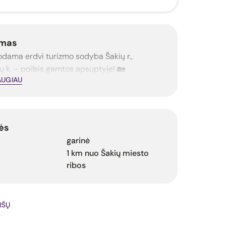
mas
dama erdvi turizmo sodyba Šakių r.,
ų k. – poilsis gamtos apsuptyje! 🏡
AUGIAU
ės
garinė
1 km nuo Šakių miesto
ribos
IRŠŲ