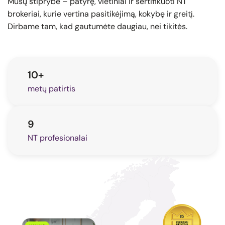
Mūsų stiprybė – patyrę, vietiniai ir sertifikuoti NT
brokeriai, kurie vertina pasitikėjimą, kokybę ir greitį.
Dirbame tam, kad gautumėte daugiau, nei tikitės.
10+
metų patirtis
9
NT profesionalai