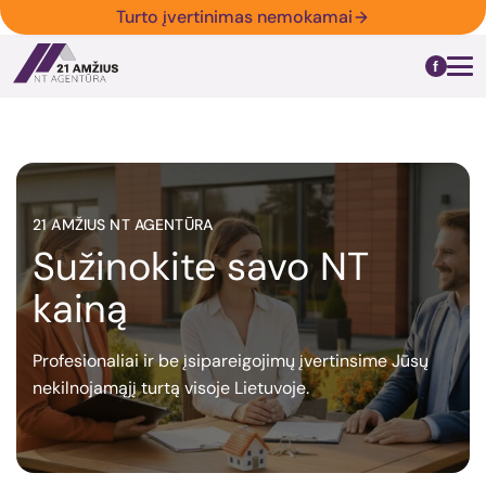
Turto įvertinimas nemokamai
21 AMŽIUS NT AGENTŪRA
Sužinokite savo NT
kainą
Profesionaliai ir be įsipareigojimų įvertinsime Jūsų
nekilnojamąjį turtą visoje Lietuvoje.