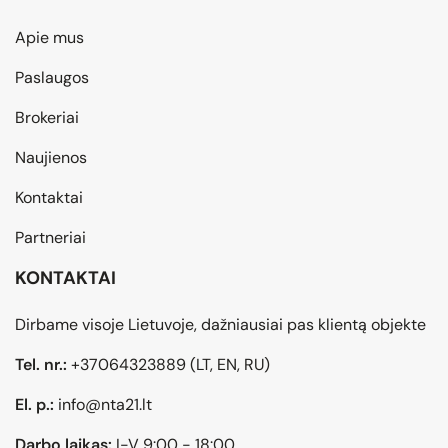
Apie mus
Paslaugos
Brokeriai
Naujienos
Kontaktai
Partneriai
KONTAKTAI
Dirbame visoje Lietuvoje, dažniausiai pas klientą objekte
Tel. nr.:
+37064323889
(LT, EN, RU)
El. p.:
info@nta21.lt
Darbo laikas:
I-V 9:00 - 18:00