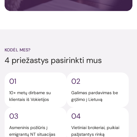
KODĖL MES?
4 priežastys pasirinkti mus
01
02
10+ metų dirbame su
Galimas pardavimas be
klientais iš Vokietijos
grįžimo į Lietuvą
03
04
Asmeninis požiūris į
Vietiniai brokeriai, puikiai
emigrantų NT situacijas
pažįstantys rinką