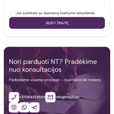
Jūs sutinkate su duomenų tvarkymo taisyklėmis.
SIŲSTI ŽINUTĘ
Nori parduoti NT? Pradėkime
nuo konsultacijos
Padedame visame procese – nuo rakto iki notaro.
+37064323889
info@nta21.eu