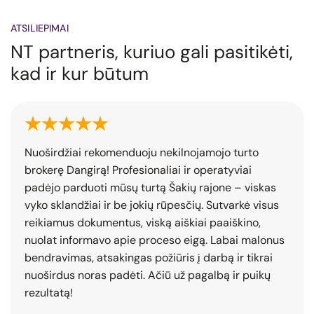
ATSILIEPIMAI
NT partneris, kuriuo gali pasitikėti,
kad ir kur būtum
Nuoširdžiai rekomenduoju nekilnojamojo turto
brokerę Dangirą! Profesionaliai ir operatyviai
padėjo parduoti mūsų turtą Šakių rajone – viskas
vyko sklandžiai ir be jokių rūpesčių. Sutvarkė visus
reikiamus dokumentus, viską aiškiai paaiškino,
nuolat informavo apie proceso eigą. Labai malonus
bendravimas, atsakingas požiūris į darbą ir tikrai
nuoširdus noras padėti. Ačiū už pagalbą ir puikų
rezultatą!