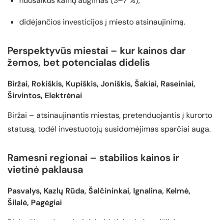
nuosaikus kainų augimas (3–7 %),
didėjančios investicijos į miesto atsinaujinimą.
Perspektyvūs miestai – kur kainos dar
žemos, bet potencialas didelis
Biržai, Rokiškis, Kupiškis, Joniškis, Šakiai, Raseiniai,
Širvintos, Elektrėnai
Biržai – atsinaujinantis miestas, pretenduojantis į kurorto
statusą, todėl investuotojų susidomėjimas sparčiai auga.
Ramesni regionai – stabilios kainos ir
vietinė paklausa
Pasvalys, Kazlų Rūda, Šalčininkai, Ignalina, Kelmė,
Šilalė, Pagėgiai